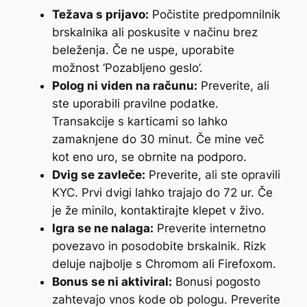
Težava s prijavo:
Počistite predpomnilnik
brskalnika ali poskusite v načinu brez
beleženja. Če ne uspe, uporabite
možnost ‘Pozabljeno geslo’.
Polog ni viden na računu:
Preverite, ali
ste uporabili pravilne podatke.
Transakcije s karticami so lahko
zamaknjene do 30 minut. Če mine več
kot eno uro, se obrnite na podporo.
Dvig se zavleče:
Preverite, ali ste opravili
KYC. Prvi dvigi lahko trajajo do 72 ur. Če
je že minilo, kontaktirajte klepet v živo.
Igra se ne nalaga:
Preverite internetno
povezavo in posodobite brskalnik. Rizk
deluje najbolje s Chromom ali Firefoxom.
Bonus se ni aktiviral:
Bonusi pogosto
zahtevajo vnos kode ob pologu. Preverite