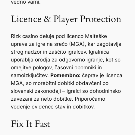
vedno varni.
Licence & Player Protection
Rizk casino deluje pod licenco Malteške
uprave za igre na srečo (MGA), kar zagotavlja
strog nadzor in zaščito igralcev. Igralnica
uporablja orodja za odgovorno igranje, kot so
omejitve pologov, časovni opomniki in
samoizključitev.
Pomembno:
čeprav je licenca
MGA, so morebitni dobitki obdavčeni po
slovenski zakonodaji – igralci so dohodninsko
zavezani za neto dobitke. Priporočamo
vodenje evidence stav in dobitkov.
Fix It Fast