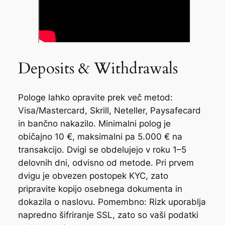
Deposits & Withdrawals
Pologe lahko opravite prek več metod:
Visa/Mastercard, Skrill, Neteller, Paysafecard
in bančno nakazilo. Minimalni polog je
običajno 10 €, maksimalni pa 5.000 € na
transakcijo. Dvigi se obdelujejo v roku 1–5
delovnih dni, odvisno od metode. Pri prvem
dvigu je obvezen postopek KYC, zato
pripravite kopijo osebnega dokumenta in
dokazila o naslovu. Pomembno: Rizk uporablja
napredno šifriranje SSL, zato so vaši podatki