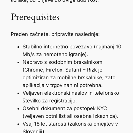
korake, od prijave do dviga dobitkov.
Prerequisites
Preden začnete, pripravite naslednje:
Stabilno internetno povezavo (najmanj 10
Mb/s za nemoteno igranje).
Napravo s sodobnim brskalnikom
(Chrome, Firefox, Safari) – Rizk je
optimiziran za mobilne brskalnike, zato
aplikacija v trgovinah ni potrebna.
Veljaven elektronski naslov in telefonsko
številko za registracijo.
Osebni dokument za postopek KYC
(veljaven potni list ali osebna izkaznica).
Vsaj 18 let starosti (zakonska omejitev v
Sloveniji).