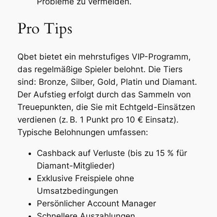
Probleme zu vermeiden.
Pro Tips
Qbet bietet ein mehrstufiges VIP-Programm,
das regelmäßige Spieler belohnt. Die Tiers
sind: Bronze, Silber, Gold, Platin und Diamant.
Der Aufstieg erfolgt durch das Sammeln von
Treuepunkten, die Sie mit Echtgeld-Einsätzen
verdienen (z. B. 1 Punkt pro 10 € Einsatz).
Typische Belohnungen umfassen:
Cashback auf Verluste (bis zu 15 % für
Diamant-Mitglieder)
Exklusive Freispiele ohne
Umsatzbedingungen
Persönlicher Account Manager
Schnellere Auszahlungen