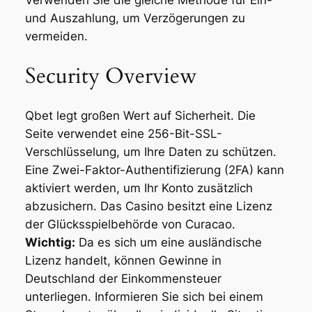
und Auszahlung, um Verzögerungen zu
vermeiden.
Security Overview
Qbet legt großen Wert auf Sicherheit. Die
Seite verwendet eine 256-Bit-SSL-
Verschlüsselung, um Ihre Daten zu schützen.
Eine Zwei-Faktor-Authentifizierung (2FA) kann
aktiviert werden, um Ihr Konto zusätzlich
abzusichern. Das Casino besitzt eine Lizenz
der Glücksspielbehörde von Curacao.
Wichtig:
Da es sich um eine ausländische
Lizenz handelt, können Gewinne in
Deutschland der Einkommensteuer
unterliegen. Informieren Sie sich bei einem