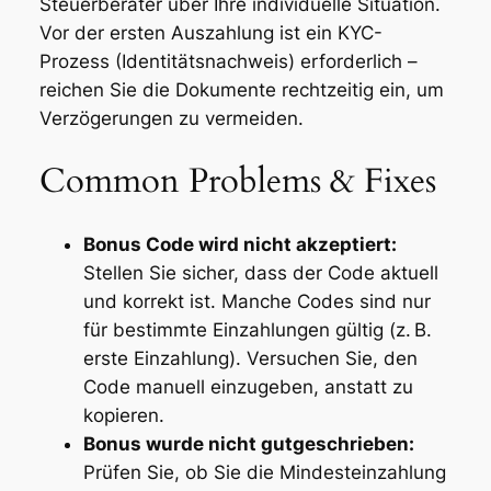
Steuerberater über Ihre individuelle Situation.
Vor der ersten Auszahlung ist ein KYC-
Prozess (Identitätsnachweis) erforderlich –
reichen Sie die Dokumente rechtzeitig ein, um
Verzögerungen zu vermeiden.
Common Problems & Fixes
Bonus Code wird nicht akzeptiert:
Stellen Sie sicher, dass der Code aktuell
und korrekt ist. Manche Codes sind nur
für bestimmte Einzahlungen gültig (z. B.
erste Einzahlung). Versuchen Sie, den
Code manuell einzugeben, anstatt zu
kopieren.
Bonus wurde nicht gutgeschrieben:
Prüfen Sie, ob Sie die Mindesteinzahlung