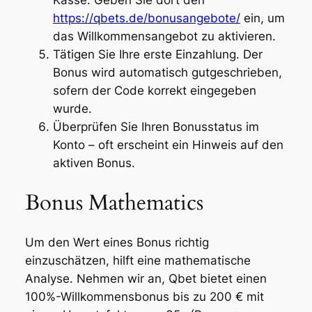
https://qbets.de/bonusangebote/
ein, um
das Willkommensangebot zu aktivieren.
Tätigen Sie Ihre erste Einzahlung. Der
Bonus wird automatisch gutgeschrieben,
sofern der Code korrekt eingegeben
wurde.
Überprüfen Sie Ihren Bonusstatus im
Konto – oft erscheint ein Hinweis auf den
aktiven Bonus.
Bonus Mathematics
Um den Wert eines Bonus richtig
einzuschätzen, hilft eine mathematische
Analyse. Nehmen wir an, Qbet bietet einen
100%-Willkommensbonus bis zu 200 € mit