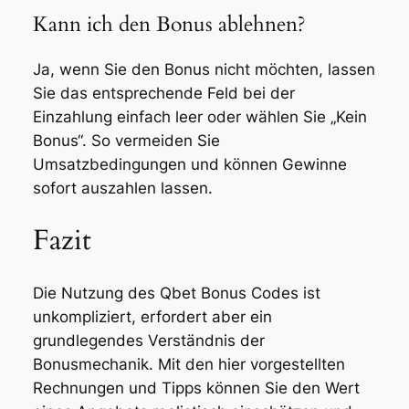
Kann ich den Bonus ablehnen?
Ja, wenn Sie den Bonus nicht möchten, lassen
Sie das entsprechende Feld bei der
Einzahlung einfach leer oder wählen Sie „Kein
Bonus“. So vermeiden Sie
Umsatzbedingungen und können Gewinne
sofort auszahlen lassen.
Fazit
Die Nutzung des Qbet Bonus Codes ist
unkompliziert, erfordert aber ein
grundlegendes Verständnis der
Bonusmechanik. Mit den hier vorgestellten
Rechnungen und Tipps können Sie den Wert