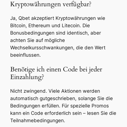
Kryptowährungen verfügbar?
Ja, Qbet akzeptiert Kryptowährungen wie
Bitcoin, Ethereum und Litecoin. Die
Bonusbedingungen sind identisch, aber
achten Sie auf mögliche
Wechselkursschwankungen, die den Wert
beeinflussen.
Benötige ich einen Code bei jeder
Einzahlung?
Nicht zwingend. Viele Aktionen werden
automatisch gutgeschrieben, solange Sie die
Bedingungen erfüllen. Für spezielle Promos
kann ein Code erforderlich sein – lesen Sie die
Teilnahmebedingungen.