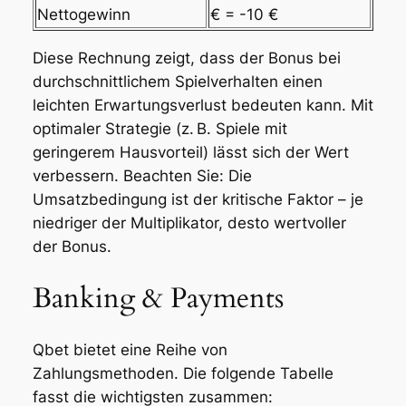
Nettogewinn
€ = -10 €
Diese Rechnung zeigt, dass der Bonus bei
durchschnittlichem Spielverhalten einen
leichten Erwartungsverlust bedeuten kann. Mit
optimaler Strategie (z. B. Spiele mit
geringerem Hausvorteil) lässt sich der Wert
verbessern. Beachten Sie: Die
Umsatzbedingung ist der kritische Faktor – je
niedriger der Multiplikator, desto wertvoller
der Bonus.
Banking & Payments
Qbet bietet eine Reihe von
Zahlungsmethoden. Die folgende Tabelle
fasst die wichtigsten zusammen: