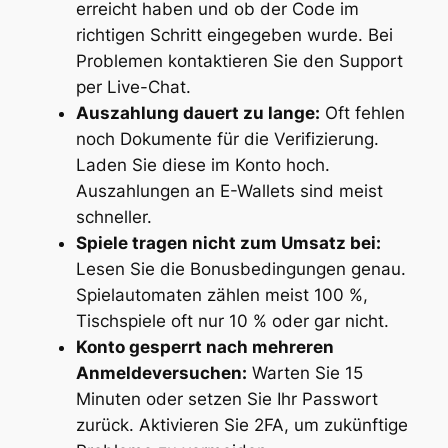
erreicht haben und ob der Code im
richtigen Schritt eingegeben wurde. Bei
Problemen kontaktieren Sie den Support
per Live-Chat.
Auszahlung dauert zu lange:
Oft fehlen
noch Dokumente für die Verifizierung.
Laden Sie diese im Konto hoch.
Auszahlungen an E-Wallets sind meist
schneller.
Spiele tragen nicht zum Umsatz bei:
Lesen Sie die Bonusbedingungen genau.
Spielautomaten zählen meist 100 %,
Tischspiele oft nur 10 % oder gar nicht.
Konto gesperrt nach mehreren
Anmeldeversuchen:
Warten Sie 15
Minuten oder setzen Sie Ihr Passwort
zurück. Aktivieren Sie 2FA, um zukünftige