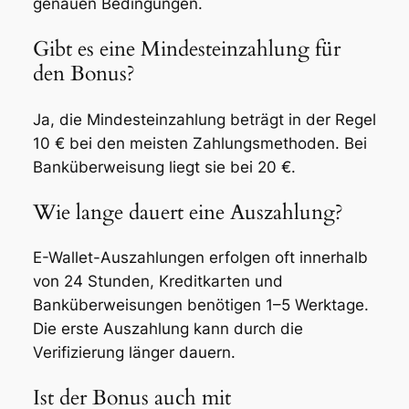
genauen Bedingungen.
Gibt es eine Mindesteinzahlung für
den Bonus?
Ja, die Mindesteinzahlung beträgt in der Regel
10 € bei den meisten Zahlungsmethoden. Bei
Banküberweisung liegt sie bei 20 €.
Wie lange dauert eine Auszahlung?
E-Wallet-Auszahlungen erfolgen oft innerhalb
von 24 Stunden, Kreditkarten und
Banküberweisungen benötigen 1–5 Werktage.
Die erste Auszahlung kann durch die
Verifizierung länger dauern.
Ist der Bonus auch mit