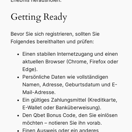
Erlebnis herausholen.
Getting Ready
Bevor Sie sich registrieren, sollten Sie
Folgendes bereithalten und prüfen:
Einen stabilen Internetzugang und einen
aktuellen Browser (Chrome, Firefox oder
Edge).
Persönliche Daten wie vollständigen
Namen, Adresse, Geburtsdatum und E-
Mail-Adresse.
Ein gültiges Zahlungsmittel (Kreditkarte,
E-Wallet oder Banküberweisung).
Den Qbet Bonus Code, den Sie einlösen
möchten – notieren Sie ihn vorab.
Einen Ausweis oder ein anderes