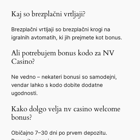
Kaj so brezplačni vrtljaji?
Brezplačni vrtljaji so brezplačni krogi na
igralnih avtomatih, ki jih prejmete kot bonus.
Ali potrebujem bonus kodo za NV
Casino?
Ne vedno – nekateri bonusi so samodejni,
vendar lahko s kodo dobite dodatne
ugodnosti.
Kako dolgo velja nv casino welcome
bonus?
Običajno 7–30 dni po prvem depozitu.