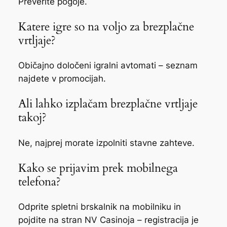
Preverite pogoje.
Katere igre so na voljo za brezplačne
vrtljaje?
Običajno določeni igralni avtomati – seznam
najdete v promocijah.
Ali lahko izplačam brezplačne vrtljaje
takoj?
Ne, najprej morate izpolniti stavne zahteve.
Kako se prijavim prek mobilnega
telefona?
Odprite spletni brskalnik na mobilniku in
pojdite na stran NV Casinoja – registracija je