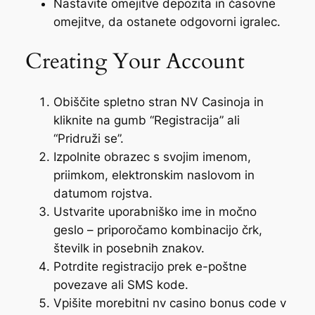
Nastavite omejitve depozita in časovne
omejitve, da ostanete odgovorni igralec.
Creating Your Account
Obiščite spletno stran NV Casinoja in
kliknite na gumb “Registracija” ali
“Pridruži se”.
Izpolnite obrazec s svojim imenom,
priimkom, elektronskim naslovom in
datumom rojstva.
Ustvarite uporabniško ime in močno
geslo – priporočamo kombinacijo črk,
številk in posebnih znakov.
Potrdite registracijo prek e-poštne
povezave ali SMS kode.
Vpišite morebitni nv casino bonus code v