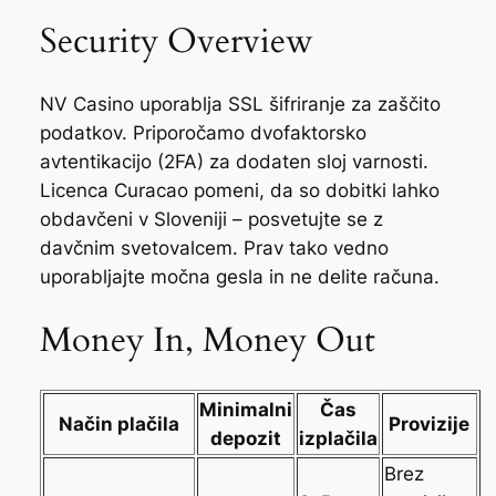
Security Overview
NV Casino uporablja SSL šifriranje za zaščito
podatkov. Priporočamo dvofaktorsko
avtentikacijo (2FA) za dodaten sloj varnosti.
Licenca Curacao pomeni, da so dobitki lahko
obdavčeni v Sloveniji – posvetujte se z
davčnim svetovalcem. Prav tako vedno
uporabljajte močna gesla in ne delite računa.
Money In, Money Out
Minimalni
Čas
Način plačila
Provizije
depozit
izplačila
Brez