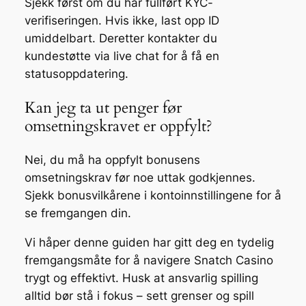
Sjekk først om du har fullført KYC-
verifiseringen. Hvis ikke, last opp ID
umiddelbart. Deretter kontakter du
kundestøtte via live chat for å få en
statusoppdatering.
Kan jeg ta ut penger før
omsetningskravet er oppfylt?
Nei, du må ha oppfylt bonusens
omsetningskrav før noe uttak godkjennes.
Sjekk bonusvilkårene i kontoinnstillingene for å
se fremgangen din.
Vi håper denne guiden har gitt deg en tydelig
fremgangsmåte for å navigere Snatch Casino
trygt og effektivt. Husk at ansvarlig spilling
alltid bør stå i fokus – sett grenser og spill