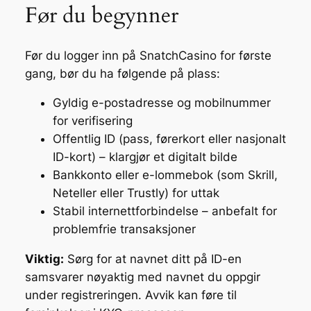
Før du begynner
Før du logger inn på SnatchCasino for første
gang, bør du ha følgende på plass:
Gyldig e-postadresse og mobilnummer
for verifisering
Offentlig ID (pass, førerkort eller nasjonalt
ID-kort) – klargjør et digitalt bilde
Bankkonto eller e-lommebok (som Skrill,
Neteller eller Trustly) for uttak
Stabil internettforbindelse – anbefalt for
problemfrie transaksjoner
Viktig:
Sørg for at navnet ditt på ID-en
samsvarer nøyaktig med navnet du oppgir
under registreringen. Avvik kan føre til