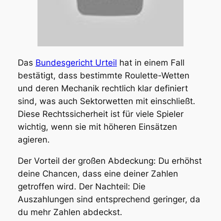
Das
Bundesgericht Urteil
hat in einem Fall
bestätigt, dass bestimmte Roulette-Wetten
und deren Mechanik rechtlich klar definiert
sind, was auch Sektorwetten mit einschließt.
Diese Rechtssicherheit ist für viele Spieler
wichtig, wenn sie mit höheren Einsätzen
agieren.
Der Vorteil der großen Abdeckung: Du erhöhst
deine Chancen, dass eine deiner Zahlen
getroffen wird. Der Nachteil: Die
Auszahlungen sind entsprechend geringer, da
du mehr Zahlen abdeckst.