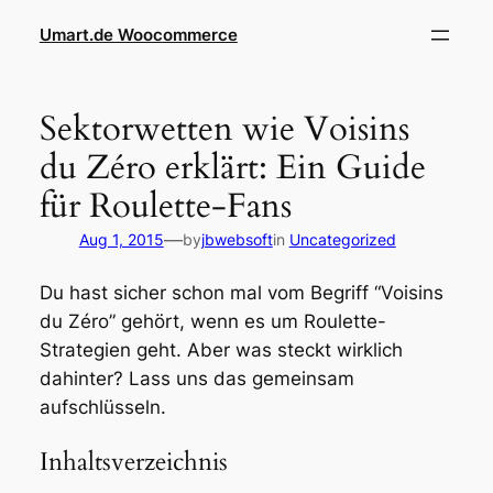
Skip
Umart.de Woocommerce
to
content
Sektorwetten wie Voisins
du Zéro erklärt: Ein Guide
für Roulette-Fans
—
Aug 1, 2015
by
jbwebsoft
in
Uncategorized
Du hast sicher schon mal vom Begriff “Voisins
du Zéro” gehört, wenn es um Roulette-
Strategien geht. Aber was steckt wirklich
dahinter? Lass uns das gemeinsam
aufschlüsseln.
Inhaltsverzeichnis