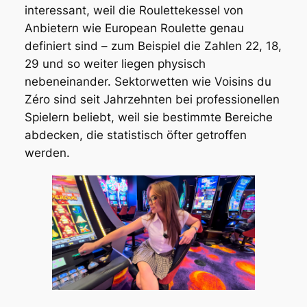
interessant, weil die Roulettekessel von
Anbietern wie European Roulette genau
definiert sind – zum Beispiel die Zahlen 22, 18,
29 und so weiter liegen physisch
nebeneinander. Sektorwetten wie Voisins du
Zéro sind seit Jahrzehnten bei professionellen
Spielern beliebt, weil sie bestimmte Bereiche
abdecken, die statistisch öfter getroffen
werden.