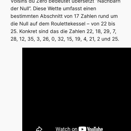
Voisins du Zéro bedeutet übersetzt “Nachbarn
der Null”. Diese Wette umfasst einen
bestimmten Abschnitt von 17 Zahlen rund um
die Null auf dem Roulettekessel – von 22 bis
25. Konkret sind das die Zahlen 22, 18, 29, 7,
28, 12, 35, 3, 26, 0, 32, 15, 19, 4, 21, 2 und 25.