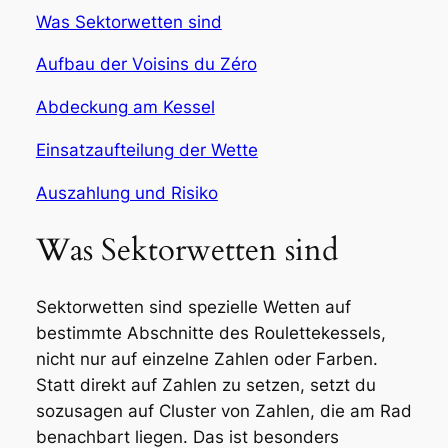
Was Sektorwetten sind
Aufbau der Voisins du Zéro
Abdeckung am Kessel
Einsatzaufteilung der Wette
Auszahlung und Risiko
Was Sektorwetten sind
Sektorwetten sind spezielle Wetten auf
bestimmte Abschnitte des Roulettekessels,
nicht nur auf einzelne Zahlen oder Farben.
Statt direkt auf Zahlen zu setzen, setzt du
sozusagen auf Cluster von Zahlen, die am Rad
benachbart liegen. Das ist besonders