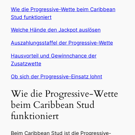
Wie die Progressive-Wette beim Caribbean
Stud funktioniert
Welche Hände den Jackpot auslösen
Auszahlungsstaffel der Progressive-Wette
Hausvorteil und Gewinnchance der
Zusatzwette
Ob sich der Progressive-Einsatz lohnt
Wie die Progressive-Wette
beim Caribbean Stud
funktioniert
Beim Caribbean Stud ist die Progressive-