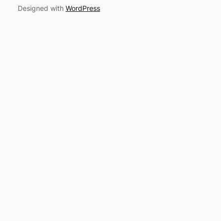
Designed with
WordPress