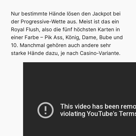
Nur bestimmte Hände lösen den Jackpot bei
der Progressive-Wette aus. Meist ist das ein
Royal Flush, also die fünf höchsten Karten in
einer Farbe – Pik Ass, König, Dame, Bube und
10. Manchmal gehören auch andere sehr
starke Hände dazu, je nach Casino-Variante.