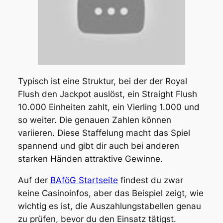
Typisch ist eine Struktur, bei der der Royal
Flush den Jackpot auslöst, ein Straight Flush
10.000 Einheiten zahlt, ein Vierling 1.000 und
so weiter. Die genauen Zahlen können
variieren. Diese Staffelung macht das Spiel
spannend und gibt dir auch bei anderen
starken Händen attraktive Gewinne.
Auf der
BAföG Startseite
findest du zwar
keine Casinoinfos, aber das Beispiel zeigt, wie
wichtig es ist, die Auszahlungstabellen genau
zu prüfen, bevor du den Einsatz tätigst.