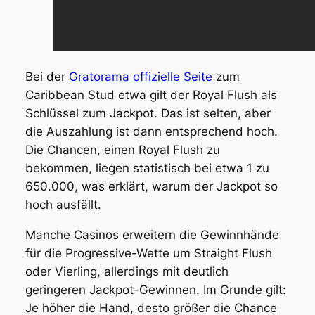
Bei der
Gratorama offizielle Seite
zum
Caribbean Stud etwa gilt der Royal Flush als
Schlüssel zum Jackpot. Das ist selten, aber
die Auszahlung ist dann entsprechend hoch.
Die Chancen, einen Royal Flush zu
bekommen, liegen statistisch bei etwa 1 zu
650.000, was erklärt, warum der Jackpot so
hoch ausfällt.
Manche Casinos erweitern die Gewinnhände
für die Progressive-Wette um Straight Flush
oder Vierling, allerdings mit deutlich
geringeren Jackpot-Gewinnen. Im Grunde gilt:
Je höher die Hand, desto größer die Chance