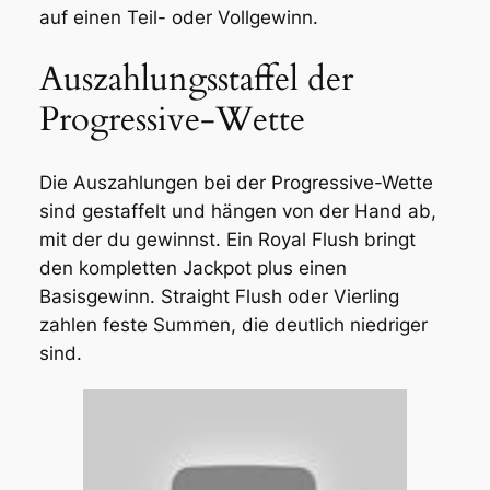
auf einen Teil- oder Vollgewinn.
Auszahlungsstaffel der
Progressive-Wette
Die Auszahlungen bei der Progressive-Wette
sind gestaffelt und hängen von der Hand ab,
mit der du gewinnst. Ein Royal Flush bringt
den kompletten Jackpot plus einen
Basisgewinn. Straight Flush oder Vierling
zahlen feste Summen, die deutlich niedriger
sind.