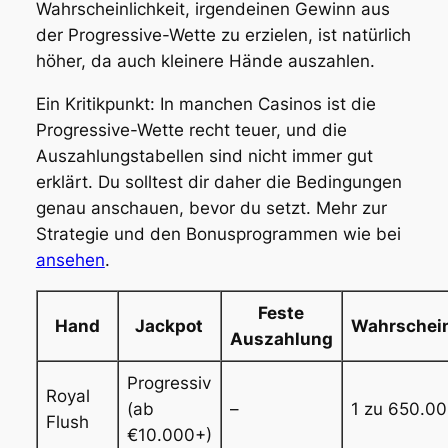
Wahrscheinlichkeit, irgendeinen Gewinn aus
der Progressive-Wette zu erzielen, ist natürlich
höher, da auch kleinere Hände auszahlen.
Ein Kritikpunkt: In manchen Casinos ist die
Progressive-Wette recht teuer, und die
Auszahlungstabellen sind nicht immer gut
erklärt. Du solltest dir daher die Bedingungen
genau anschauen, bevor du setzt. Mehr zur
Strategie und den Bonusprogrammen wie bei
ansehen
.
Feste
Hand
Jackpot
Wahrschein
Auszahlung
Progressiv
Royal
(ab
–
1 zu 650.0
Flush
€10.000+)