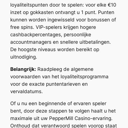
loyaliteitspunten door te spelen: voor elke €10
inzet op gokkasten ontvangt u 1 punt. Punten
kunnen worden ingewisseld voor bonussen of
free spins. VIP-spelers krijgen hogere
cashbackpercentages, persoonlijke
accountmanagers en snellere uitbetalingen.
De hoogste niveaus worden bereikt op
uitnodiging.
Belangrijk:
Raadpleeg de algemene
voorwaarden van het loyaliteitsprogramma
voor de exacte puntentarieven en
vervaldatums.
Of u nu een beginnende of ervaren speler
bent, door deze stappen te volgen haalt u het
maximale uit uw PepperMill Casino-ervaring.
Onthoud dat verantwoord spelen voorop staat