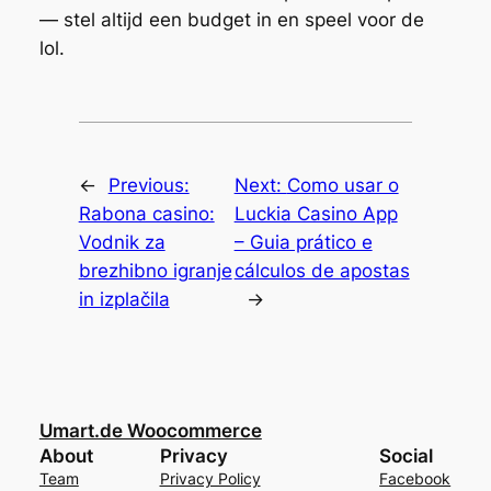
— stel altijd een budget in en speel voor de
lol.
←
Previous:
Next:
Como usar o
Rabona casino:
Luckia Casino App
Vodnik za
– Guia prático e
brezhibno igranje
cálculos de apostas
in izplačila
→
Umart.de Woocommerce
About
Privacy
Social
Team
Privacy Policy
Facebook