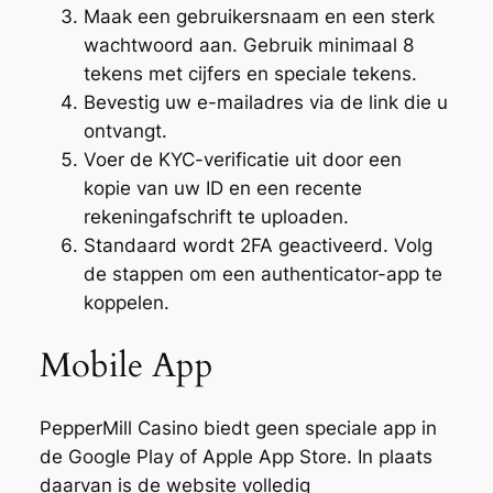
Maak een gebruikersnaam en een sterk
wachtwoord aan. Gebruik minimaal 8
tekens met cijfers en speciale tekens.
Bevestig uw e-mailadres via de link die u
ontvangt.
Voer de KYC-verificatie uit door een
kopie van uw ID en een recente
rekeningafschrift te uploaden.
Standaard wordt 2FA geactiveerd. Volg
de stappen om een authenticator-app te
koppelen.
Mobile App
PepperMill Casino biedt geen speciale app in
de Google Play of Apple App Store. In plaats
daarvan is de website volledig