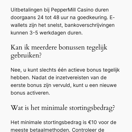
Uitbetalingen bij PepperMill Casino duren
doorgaans 24 tot 48 uur na goedkeuring. E-
wallets zijn het snelst, bankoverschrijvingen
kunnen 3-5 werkdagen duren.
Kan ik meerdere bonussen tegelijk
gebruiken?
Nee, u kunt slechts één actieve bonus tegelijk
hebben. Nadat de inzetvereisten van de
eerste bonus zijn vervuld, kunt u een nieuwe
bonus activeren.
Wat is het minimale stortingsbedrag?
Het minimale stortingsbedrag is €10 voor de
meeste betaalmethoden. Controleer de