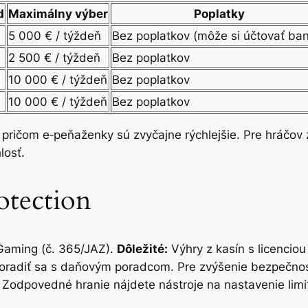
d
Maximálny výber
Poplatky
5 000 € / týždeň
Bez poplatkov (môže si účtovať ba
2 500 € / týždeň
Bez poplatkov
10 000 € / týždeň
Bez poplatkov
10 000 € / týždeň
Bez poplatkov
pričom e‑peňaženky sú zvyčajne rýchlejšie. Pre hráčov 
losť.
otection
eGaming (č. 365/JAZ).
Dôležité:
Výhry z kasín s licencio
radiť sa s daňovým poradcom. Pre zvýšenie bezpečnost
i Zodpovedné hranie nájdete nástroje na nastavenie limit