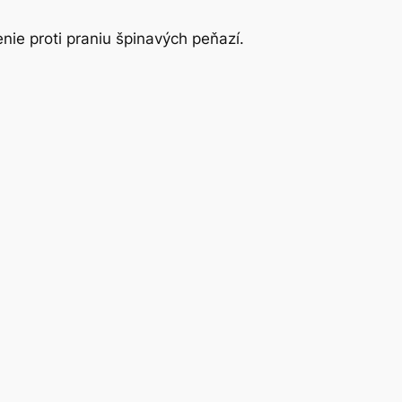
nie proti praniu špinavých peňazí.