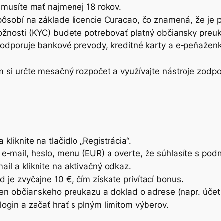
 musíte mať najmenej 18 rokov.
pôsobí na základe licencie Curacao, čo znamená, že je 
tožnosti (KYC) budete potrebovať platný občiansky preu
podporuje bankové prevody, kreditné karty a e‑peňaženk
om si určte mesačný rozpočet a využívajte nástroje zodp
liknite na tlačidlo „Registrácia“.
 e‑mail, heslo, menu (EUR) a overte, že súhlasíte s po
ail a kliknite na aktivačný odkaz.
 je zvyčajne 10 €, čím získate privítací bonus.
ken občianskeho preukazu a doklad o adrese (napr. účet 
ogin a začať hrať s plným limitom výberov.