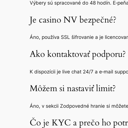
Výbery sú spracované do 48 hodín. E‑peňa
Je casino NV bezpečné?
Áno, používa SSL šifrovanie a je licencov
Ako kontaktovať podporu?
K dispozícii je live chat 24/7 a e‑mail s
Môžem si nastaviť limit?
Áno, v sekcii Zodpovedné hranie si môžete
Čo je KYC a prečo ho pot