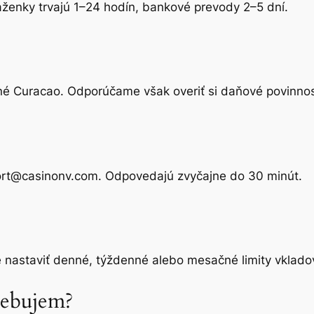
ženky trvajú 1–24 hodín, bankové prevody 2–5 dní.
ané Curacao. Odporúčame však overiť si daňové povinnos
upport@casinonv.com. Odpovedajú zvyčajne do 30 minút.
 nastaviť denné, týždenné alebo mesačné limity vkladov
rebujem?