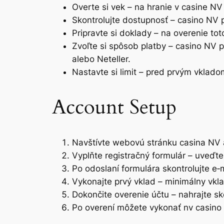
Overte si vek – na hranie v casine NV
Skontrolujte dostupnosť – casino NV 
Pripravte si doklady – na overenie to
Zvoľte si spôsob platby – casino NV 
alebo Neteller.
Nastavte si limit – pred prvým vklad
Account Setup
Navštívte webovú stránku casina NV a k
Vyplňte registračný formulár – uveďte
Po odoslaní formulára skontrolujte e‑m
Vykonajte prvý vklad – minimálny vklad
Dokončite overenie účtu – nahrajte s
Po overení môžete vykonať nv casino l