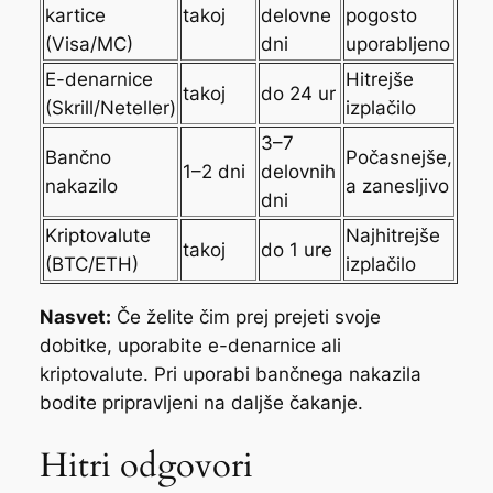
kartice
takoj
delovne
pogosto
(Visa/MC)
dni
uporabljeno
E-denarnice
Hitrejše
takoj
do 24 ur
(Skrill/Neteller)
izplačilo
3–7
Bančno
Počasnejše,
1–2 dni
delovnih
nakazilo
a zanesljivo
dni
Kriptovalute
Najhitrejše
takoj
do 1 ure
(BTC/ETH)
izplačilo
Nasvet:
Če želite čim prej prejeti svoje
dobitke, uporabite e-denarnice ali
kriptovalute. Pri uporabi bančnega nakazila
bodite pripravljeni na daljše čakanje.
Hitri odgovori