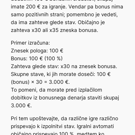
imate 200 € za igranje. Vendar pa bonus nima
samo pozitivnih strani; pomembno je vedeti,
da ima zahteve glede stav. Običajno je
zahteva x30 ali x35 zneska bonusa.
Primer izračuna:
Znesek pologa: 100 €
Bonus: 100 € (100 %)
Zahteva glede stav: x30 na znesek bonusa.
Skupne stave, ki jih morate doseči: 100 €
(bonus) × 30 = 3.000 €.
To pomeni, da morate pred izplačilom
dobitkov iz bonusnega denarja staviti skupaj
3.000 €.
Pri tem upoštevajte, da različne igre različno
prispevajo k izpolnitvi stav. Igralni avtomati
običajno prispevajo 100 %, medtem ko