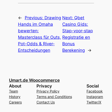
←
Previous:
Drawing
Next:
Qbet
Hands im Omaha
Casino Gids:
bewerten:
Stap-voor-stap
Masterclass für Outs,
Registratie en
Pot-Odds & River-
Bonus
Entscheidungen
Berekening
→
Umart.de Woocommerce
About
Privacy
Social
Team
Privacy Policy
Facebook
History
Terms and Conditions
Instagram
Careers
Contact Us
Twitter/X