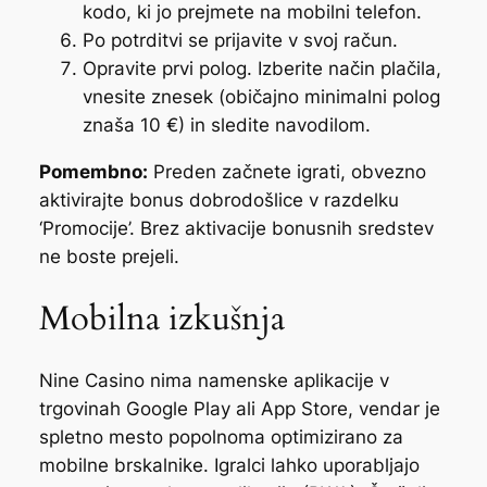
kodo, ki jo prejmete na mobilni telefon.
Po potrditvi se prijavite v svoj račun.
Opravite prvi polog. Izberite način plačila,
vnesite znesek (običajno minimalni polog
znaša 10 €) in sledite navodilom.
Pomembno:
Preden začnete igrati, obvezno
aktivirajte bonus dobrodošlice v razdelku
‘Promocije’. Brez aktivacije bonusnih sredstev
ne boste prejeli.
Mobilna izkušnja
Nine Casino nima namenske aplikacije v
trgovinah Google Play ali App Store, vendar je
spletno mesto popolnoma optimizirano za
mobilne brskalnike. Igralci lahko uporabljajo