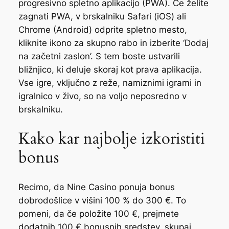
progresivno spletno aplikacijo (PWA). Če želite
zagnati PWA, v brskalniku Safari (iOS) ali
Chrome (Android) odprite spletno mesto,
kliknite ikono za skupno rabo in izberite ‘Dodaj
na začetni zaslon’. S tem boste ustvarili
bližnjico, ki deluje skoraj kot prava aplikacija.
Vse igre, vključno z reže, namiznimi igrami in
igralnico v živo, so na voljo neposredno v
brskalniku.
Kako kar najbolje izkoristiti
bonus
Recimo, da Nine Casino ponuja bonus
dobrodošlice v višini 100 % do 300 €. To
pomeni, da če položite 100 €, prejmete
dodatnih 100 € bonusnih sredstev, skupaj