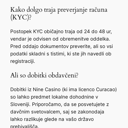
Kako dolgo traja preverjanje računa
(KYC)?
Postopek KYC običajno traja od 24 do 48 ur,
vendar je odvisen od obremenitve oddelka.
Pred oddajo dokumentov preverite, ali so vsi
podatki skladni s tistimi, ki ste jih navedli ob
registraciji.
Ali so dobitki obdavčeni?
Dobitki iz Nine Casino (ki ima licenco Curacao)
so lahko predmet lokalne dohodnine v
Sloveniji. Priporočamo, da se posvetujete z
davčnim svetovalcem, saj se zakonodaja
lahko razlikuje glede na vašo državo
prebivališča.