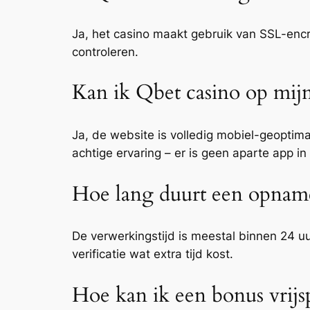
Ja, het casino maakt gebruik van SSL-encry
controleren.
Kan ik Qbet casino op mij
Ja, de website is volledig mobiel-geoptim
achtige ervaring – er is geen aparte app in
Hoe lang duurt een opnam
De verwerkingstijd is meestal binnen 24 
verificatie wat extra tijd kost.
Hoe kan ik een bonus vrijs