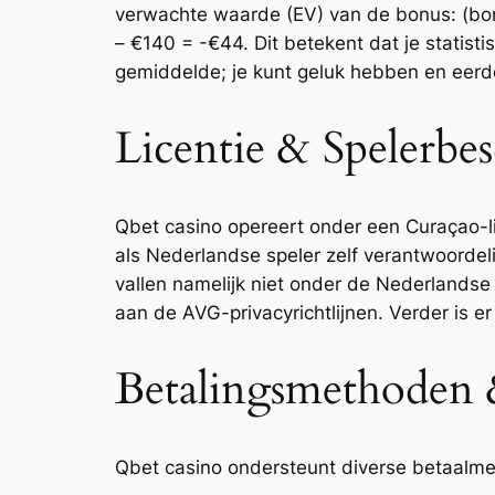
verwachte waarde (EV) van de bonus: (bonu
– €140 = -€44. Dit betekent dat je statisti
gemiddelde; je kunt geluk hebben en eerd
Licentie & Spelerbe
Qbet casino opereert onder een Curaçao-li
als Nederlandse speler zelf verantwoordeli
vallen namelijk niet onder de Nederlandse 
aan de AVG-privacyrichtlijnen. Verder is
Betalingsmethoden
Qbet casino ondersteunt diverse betaalme