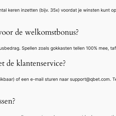
al keren inzetten (bijv. 35x) voordat je winsten kun
 voor de welkomstbonus?
usbedrag. Spellen zoals gokkasten tellen 100% mee, taf
t de klantenservice?
hikbaar) of een e-mail sturen naar support@qbet.com. Te
ssen?