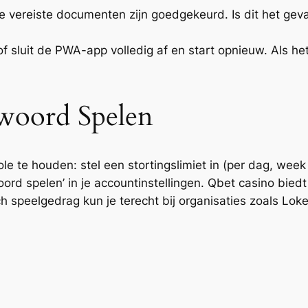
le vereiste documenten zijn goedgekeurd. Is dit het gev
f sluit de PWA-app volledig af en start opnieuw. Als 
twoord Spelen
 te houden: stel een stortingslimiet in (per dag, week
ord spelen’ in je accountinstellingen. Qbet casino biedt 
h speelgedrag kun je terecht bij organisaties zoals Lok