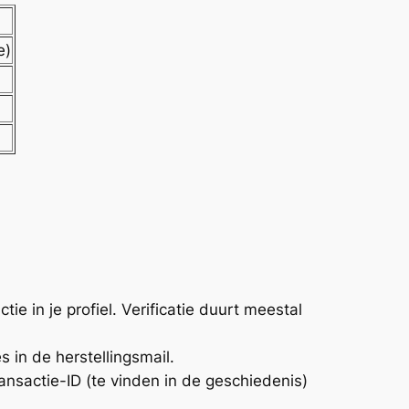
e)
tie in je profiel. Verificatie duurt meestal
 in de herstellingsmail.
ansactie-ID (te vinden in de geschiedenis)