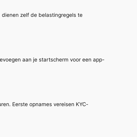
 dienen zelf de belastingregels te
toevoegen aan je startscherm voor een app-
uren. Eerste opnames vereisen KYC-