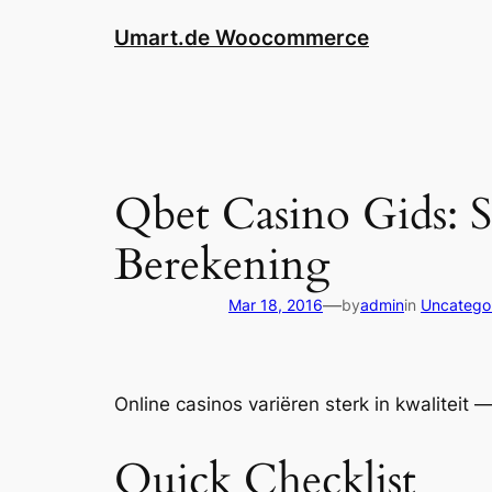
Skip
Umart.de Woocommerce
to
content
Qbet Casino Gids: S
Berekening
—
Mar 18, 2016
by
admin
in
Uncatego
Online casinos variëren sterk in kwaliteit 
Quick Checklist