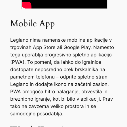
Mobile App
Legiano nima namenske mobilne aplikacije v
trgovinah App Store ali Google Play. Namesto
tega uporablja progresivno spletno aplikacijo
(PWA). To pomeni, da lahko do igralnice
dostopate neposredno prek brskalnika na
pametnem telefonu – odprite spletno stran
Legiano in dodajte ikono na začetni zaslon.
PWA omogoča hitro nalaganje, obvestila in
brezhibno igranje, kot bi bilo v aplikaciji. Prav
tako ne zavzema veliko prostora in se
samodejno posodablja.