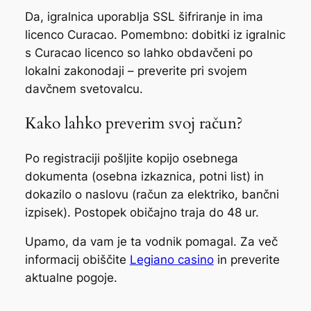
Da, igralnica uporablja SSL šifriranje in ima
licenco Curacao. Pomembno: dobitki iz igralnic
s Curacao licenco so lahko obdavčeni po
lokalni zakonodaji – preverite pri svojem
davčnem svetovalcu.
Kako lahko preverim svoj račun?
Po registraciji pošljite kopijo osebnega
dokumenta (osebna izkaznica, potni list) in
dokazilo o naslovu (račun za elektriko, bančni
izpisek). Postopek običajno traja do 48 ur.
Upamo, da vam je ta vodnik pomagal. Za več
informacij obiščite
Legiano casino
in preverite
aktualne pogoje.