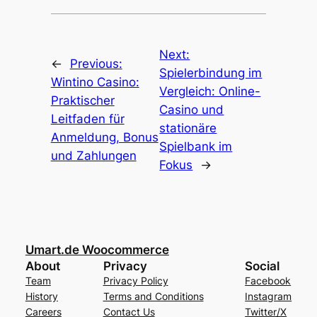
Next:
←
Previous:
Spielerbindung im
Wintino Casino:
Vergleich: Online-
Praktischer
Casino und
Leitfaden für
stationäre
Anmeldung, Bonus
Spielbank im
und Zahlungen
Fokus
→
Umart.de Woocommerce
About
Privacy
Social
Team
Privacy Policy
Facebook
History
Terms and Conditions
Instagram
Careers
Contact Us
Twitter/X