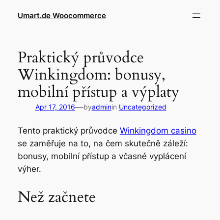
Skip
Umart.de Woocommerce
to
content
Praktický průvodce
Winkingdom: bonusy,
mobilní přístup a výplaty
—
Apr 17, 2016
by
admin
in
Uncategorized
Tento praktický průvodce
Winkingdom casino
se zaměřuje na to, na čem skutečně záleží:
bonusy, mobilní přístup a včasné vyplácení
výher.
Než začnete