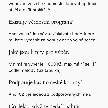
webovou verzi bez nutnosti stahovat aplikaci –
stačí otevřít prohlížeč.
Existuje věrnostní program?
Ano, za každou sázku získáváte body, které
můžete vyměnit za bonusy nebo volné točení.
Jaké jsou limity pro výběr?
Minimální výběr je 1 000 Kč, maximální se liší
podle metody (viz tabulka).
Podporuje kasino české koruny?
Ano, CZK je jednou z podporovaných měn.
Co dělat, když se nedaří nahrát