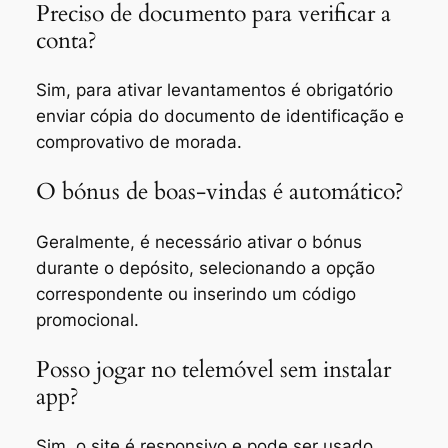
Preciso de documento para verificar a
conta?
Sim, para ativar levantamentos é obrigatório
enviar cópia do documento de identificação e
comprovativo de morada.
O bónus de boas-vindas é automático?
Geralmente, é necessário ativar o bónus
durante o depósito, selecionando a opção
correspondente ou inserindo um código
promocional.
Posso jogar no telemóvel sem instalar
app?
Sim, o site é responsivo e pode ser usado