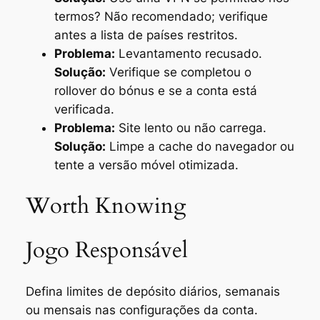
termos? Não recomendado; verifique
antes a lista de países restritos.
Problema:
Levantamento recusado.
Solução:
Verifique se completou o
rollover do bónus e se a conta está
verificada.
Problema:
Site lento ou não carrega.
Solução:
Limpe a cache do navegador ou
tente a versão móvel otimizada.
Worth Knowing
Jogo Responsável
Defina limites de depósito diários, semanais
ou mensais nas configurações da conta.