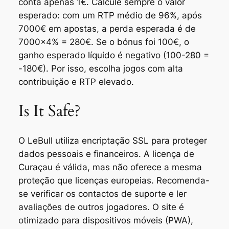
conta apenas 1€. Calcule sempre o valor
esperado: com um RTP médio de 96%, após
7000€ em apostas, a perda esperada é de
7000×4% = 280€. Se o bónus foi 100€, o
ganho esperado líquido é negativo (100-280 =
-180€). Por isso, escolha jogos com alta
contribuição e RTP elevado.
Is It Safe?
O LeBull utiliza encriptação SSL para proteger
dados pessoais e financeiros. A licença de
Curaçau é válida, mas não oferece a mesma
proteção que licenças europeias. Recomenda-
se verificar os contactos de suporte e ler
avaliações de outros jogadores. O site é
otimizado para dispositivos móveis (PWA),