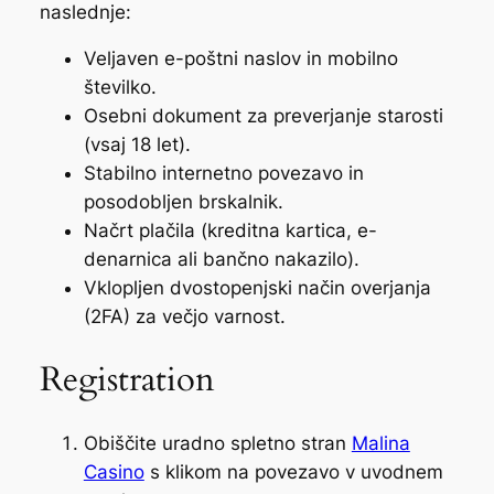
naslednje:
Veljaven e-poštni naslov in mobilno
številko.
Osebni dokument za preverjanje starosti
(vsaj 18 let).
Stabilno internetno povezavo in
posodobljen brskalnik.
Načrt plačila (kreditna kartica, e-
denarnica ali bančno nakazilo).
Vklopljen dvostopenjski način overjanja
(2FA) za večjo varnost.
Registration
Obiščite uradno spletno stran
Malina
Casino
s klikom na povezavo v uvodnem