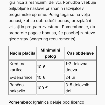
igralnica z resničnimi delivci. Ponudba vsebuje
priljubljene naslove priznanih razvijalcev
programske opreme. Poleg tega so na voljo
bonusi, kot so dobrodošli bonus, brezplačni
vrtljaji in program zvestobe. Pomembno je, da
preberete pogoje bonusa, še posebej zahteve
glede stav (wagering requirements).
Minimalni
Način plačila
Čas obdelave
polog
Kreditne
1-2 delovna
10 €
kartice
dneva
E-denarnice
10 €
24 ur
Bančno
3-5 delovnih
100 €
nakazilo
dni
Pomembno:
Igralnica deluje pod licenco