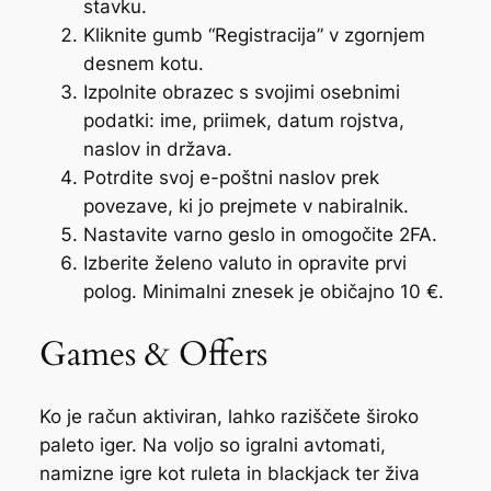
stavku.
Kliknite gumb “Registracija” v zgornjem
desnem kotu.
Izpolnite obrazec s svojimi osebnimi
podatki: ime, priimek, datum rojstva,
naslov in država.
Potrdite svoj e-poštni naslov prek
povezave, ki jo prejmete v nabiralnik.
Nastavite varno geslo in omogočite 2FA.
Izberite želeno valuto in opravite prvi
polog. Minimalni znesek je običajno 10 €.
Games & Offers
Ko je račun aktiviran, lahko raziščete široko
paleto iger. Na voljo so igralni avtomati,
namizne igre kot ruleta in blackjack ter živa