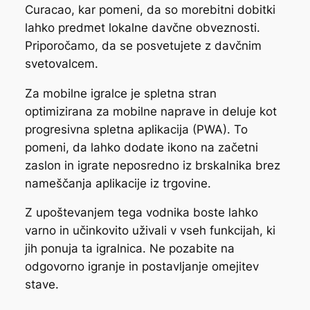
Curacao, kar pomeni, da so morebitni dobitki
lahko predmet lokalne davčne obveznosti.
Priporočamo, da se posvetujete z davčnim
svetovalcem.
Za mobilne igralce je spletna stran
optimizirana za mobilne naprave in deluje kot
progresivna spletna aplikacija (PWA). To
pomeni, da lahko dodate ikono na začetni
zaslon in igrate neposredno iz brskalnika brez
nameščanja aplikacije iz trgovine.
Z upoštevanjem tega vodnika boste lahko
varno in učinkovito uživali v vseh funkcijah, ki
jih ponuja ta igralnica. Ne pozabite na
odgovorno igranje in postavljanje omejitev
stave.