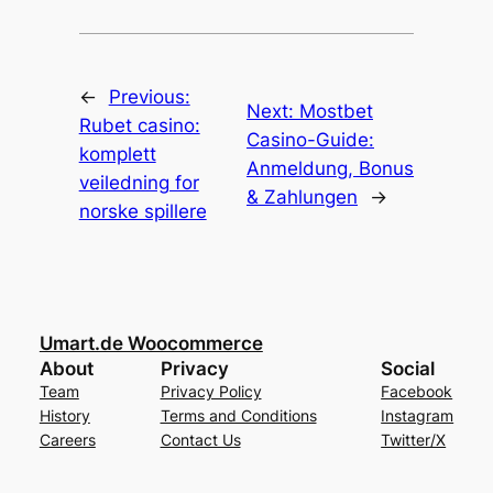
←
Previous:
Next:
Mostbet
Rubet casino:
Casino-Guide:
komplett
Anmeldung, Bonus
veiledning for
& Zahlungen
→
norske spillere
Umart.de Woocommerce
About
Privacy
Social
Team
Privacy Policy
Facebook
History
Terms and Conditions
Instagram
Careers
Contact Us
Twitter/X