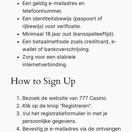
Een geldig e-mailadres en
telefoonnummer.
Een identiteitsbewijs (paspoort of
rijbewijs) voor verificatie.
Minimaal 18 jaar oud (kansspelleeftijd).
Een betaalmethode zoals creditcard, e-
wallet of bankoverschrijving.
Zorg voor een stabiele
internetverbinding.
How to Sign Up
Bezoek de website van 777 Casino.
Klik op de knop “Registreren”.
Vul het registratieformulier in met je
persoonlijke gegevens.
Bevestig je e-mailadres via de ontvangen