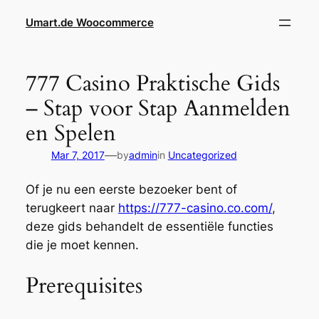
Skip
Umart.de Woocommerce
to
content
777 Casino Praktische Gids
– Stap voor Stap Aanmelden
en Spelen
—
Mar 7, 2017
by
admin
in
Uncategorized
Of je nu een eerste bezoeker bent of
terugkeert naar
https://777-casino.co.com/
,
deze gids behandelt de essentiële functies
die je moet kennen.
Prerequisites