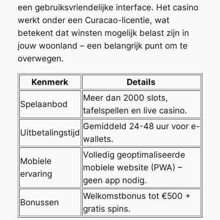
een gebruiksvriendelijke interface. Het casino
werkt onder een Curacao-licentie, wat
betekent dat winsten mogelijk belast zijn in
jouw woonland – een belangrijk punt om te
overwegen.
Kenmerk
Details
Meer dan 2000 slots,
Spelaanbod
tafelspellen en live casino.
Gemiddeld 24-48 uur voor e-
Uitbetalingstijd
wallets.
Volledig geoptimaliseerde
Mobiele
mobiele website (PWA) –
ervaring
geen app nodig.
Welkomstbonus tot €500 +
Bonussen
gratis spins.