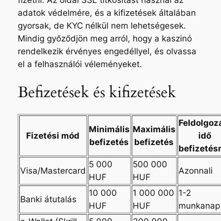
fizetni. Az oldal SSL titkosítást használ az
adatok védelmére, és a kifizetések általában
gyorsak, de KYC nélkül nem lehetségesek.
Mindig győződjön meg arról, hogy a kaszinó
rendelkezik érvényes engedéllyel, és olvassa
el a felhasználói véleményeket.
Befizetések és kifizetések
Feldolgoz
Minimális
Maximális
Fizetési mód
idő
befizetés
befizetés
befizetés
5 000
500 000
Visa/Mastercard
Azonnali
HUF
HUF
10 000
1 000 000
1-2
Banki átutalás
HUF
HUF
munkanap