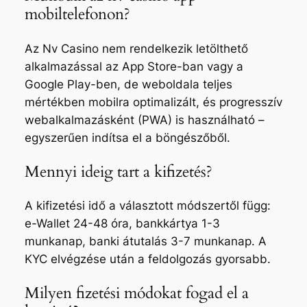
mobiltelefonon?
Az Nv Casino nem rendelkezik letölthető
alkalmazással az App Store-ban vagy a
Google Play-ben, de weboldala teljes
mértékben mobilra optimalizált, és progresszív
webalkalmazásként (PWA) is használható –
egyszerűen indítsa el a böngészőből.
Mennyi ideig tart a kifizetés?
A kifizetési idő a választott módszertől függ:
e-Wallet 24-48 óra, bankkártya 1-3
munkanap, banki átutalás 3-7 munkanap. A
KYC elvégzése után a feldolgozás gyorsabb.
Milyen fizetési módokat fogad el a