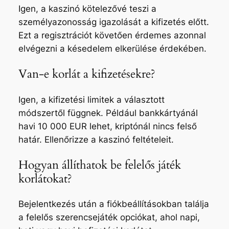
Igen, a kaszinó kötelezővé teszi a
személyazonosság igazolását a kifizetés előtt.
Ezt a regisztrációt követően érdemes azonnal
elvégezni a késedelem elkerülése érdekében.
Van-e korlát a kifizetésekre?
Igen, a kifizetési limitek a választott
módszertől függnek. Például bankkártyánál
havi 10 000 EUR lehet, kriptónál nincs felső
határ. Ellenőrizze a kaszinó feltételeit.
Hogyan állíthatok be felelős játék
korlátokat?
Bejelentkezés után a fiókbeállításokban találja
a felelős szerencsejáték opciókat, ahol napi,