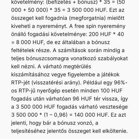
követelmény: (befizetés + bónusz) * 35 = (50
000 + 50 000) * 35 = 3 500 000 HUF. Ezt az
összeget kell fogadnia (megforgatnia) mielőtt
kiveheti a nyereményt. A free spin nyeremény
önálló fogadási követelménye: 200 HUF * 40
= 8 000 HUF, de ez általában a bónusz
feltételek része. A számítások során mindig a
teljes bónuszcsomagra vonatkozó szabályokat
kell nézni. A várható megtérülés
kiszámításához vegye figyelembe a játékok
RTP-jét (visszatérési arány). Például egy 96%-
os RTP-jű nyerőgép esetén minden 100 HUF
fogadás után várhatóan 96 HUF tér vissza, így
a 3 500 000 HUF fogadás várható vesztesége
3 500 000 * (1 – 0,96) = 140 000 HUF. Ez azt
jelenti, hogy bár a bónusz vonzó, a
teljesítéséhez jelentős összeget kell elköltenie.