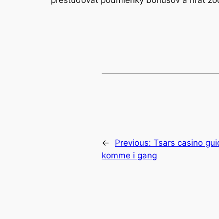
preštudovať podmienky bonusov a hrať zod
←
Previous:
Tsars casino guid
komme i gang