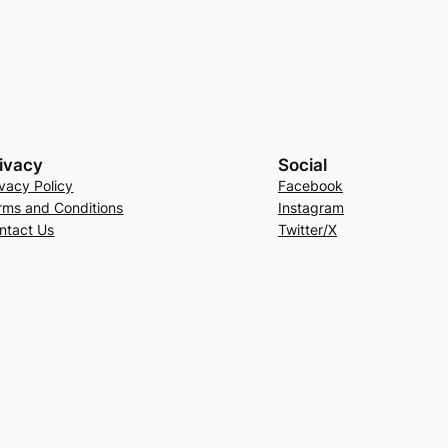
ivacy
Social
ivacy Policy
Facebook
rms and Conditions
Instagram
ntact Us
Twitter/X