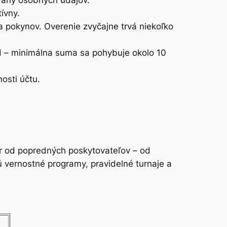
rany osobných údajov.
ívny.
a pokynov. Overenie zvyčajne trvá niekoľko
lad – minimálna suma sa pohybuje okolo 10
osti účtu.
ier od popredných poskytovateľov – od
ú vernostné programy, pravidelné turnaje a