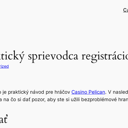
C
tický sprievodca registrác
rized
to je praktický návod pre hráčov
Casino Pelican
. V nasle
 a na čo si dať pozor, aby ste si užili bezproblémové hran
ať