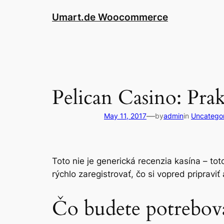
Skip
Umart.de Woocommerce
to
content
Pelican Casino: Prak
—
May 11, 2017
by
admin
in
Uncatego
Toto nie je generická recenzia kasína – to
rýchlo zaregistrovať, čo si vopred pripraviť
Čo budete potrebov