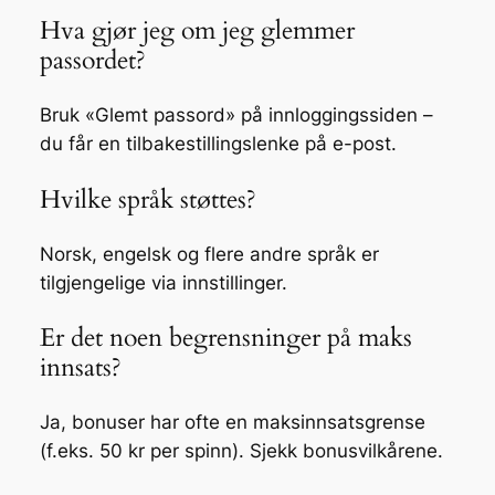
Hva gjør jeg om jeg glemmer
passordet?
Bruk «Glemt passord» på innloggingssiden –
du får en tilbakestillingslenke på e-post.
Hvilke språk støttes?
Norsk, engelsk og flere andre språk er
tilgjengelige via innstillinger.
Er det noen begrensninger på maks
innsats?
Ja, bonuser har ofte en maksinnsatsgrense
(f.eks. 50 kr per spinn). Sjekk bonusvilkårene.