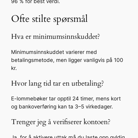
96 % for best verdi.
Ofte stilte spørsmål
Hva er minimumsinnskuddet?
Minimumsinnskuddet varierer med
betalingsmetode, men ligger vanligvis på 100
kr.
Hvor lang tid tar en utbetaling?
E-lommebøker tar opptil 24 timer, mens kort
og bankoverføring kan ta 3–5 virkedager.
Trenger jeg å verifiserer kontoen?
Ja, for å aktivere uttak må du laste opp gyldig