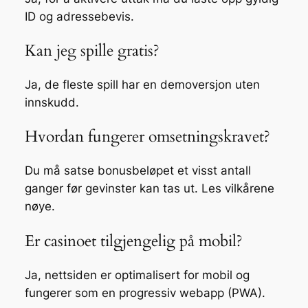
ID og adressebevis.
Kan jeg spille gratis?
Ja, de fleste spill har en demoversjon uten
innskudd.
Hvordan fungerer omsetningskravet?
Du må satse bonusbeløpet et visst antall
ganger før gevinster kan tas ut. Les vilkårene
nøye.
Er casinoet tilgjengelig på mobil?
Ja, nettsiden er optimalisert for mobil og
fungerer som en progressiv webapp (PWA).