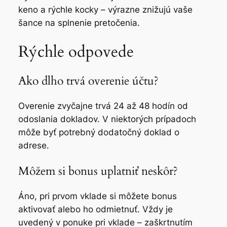
keno a rýchle kocky – výrazne znižujú vaše
šance na splnenie pretočenia.
Rýchle odpovede
Ako dlho trvá overenie účtu?
Overenie zvyčajne trvá 24 až 48 hodín od
odoslania dokladov. V niektorých prípadoch
môže byť potrebný dodatočný doklad o
adrese.
Môžem si bonus uplatniť neskôr?
Áno, pri prvom vklade si môžete bonus
aktivovať alebo ho odmietnuť. Vždy je
uvedený v ponuke pri vklade – zaškrtnutím