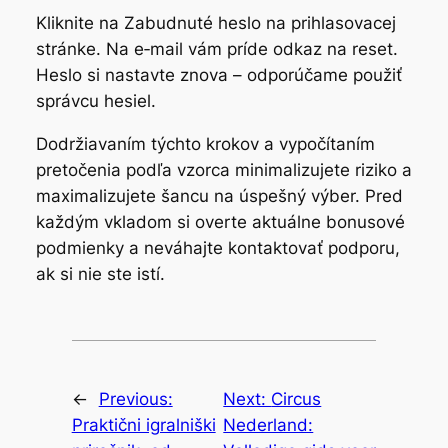
Kliknite na
Zabudnuté heslo
na prihlasovacej
stránke. Na e‑mail vám príde odkaz na reset.
Heslo si nastavte znova – odporúčame použiť
správcu hesiel.
Dodržiavaním týchto krokov a vypočítaním
pretočenia podľa vzorca minimalizujete riziko a
maximalizujete šancu na úspešný výber. Pred
každým vkladom si overte aktuálne bonusové
podmienky a neváhajte kontaktovať podporu,
ak si nie ste istí.
←
Previous:
Next:
Circus
Praktični igralniški
Nederland: