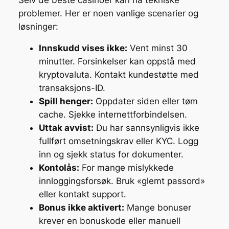
problemer. Her er noen vanlige scenarier og
løsninger:
Innskudd vises ikke:
Vent minst 30
minutter. Forsinkelser kan oppstå med
kryptovaluta. Kontakt kundestøtte med
transaksjons-ID.
Spill henger:
Oppdater siden eller tøm
cache. Sjekke internettforbindelsen.
Uttak avvist:
Du har sannsynligvis ikke
fullført omsetningskrav eller KYC. Logg
inn og sjekk status for dokumenter.
Kontolås:
For mange mislykkede
innloggingsforsøk. Bruk «glemt passord»
eller kontakt support.
Bonus ikke aktivert:
Mange bonuser
krever en bonuskode eller manuell