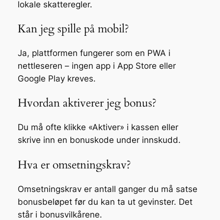
lokale skatteregler.
Kan jeg spille på mobil?
Ja, plattformen fungerer som en PWA i
nettleseren – ingen app i App Store eller
Google Play kreves.
Hvordan aktiverer jeg bonus?
Du må ofte klikke «Aktiver» i kassen eller
skrive inn en bonuskode under innskudd.
Hva er omsetningskrav?
Omsetningskrav er antall ganger du må satse
bonusbeløpet før du kan ta ut gevinster. Det
står i bonusvilkårene.