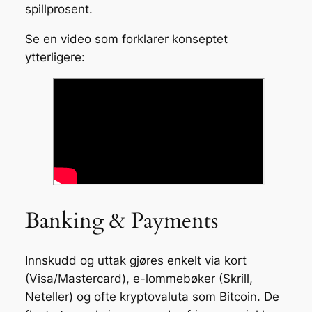
spillprosent.
Se en video som forklarer konseptet
ytterligere:
Banking & Payments
Innskudd og uttak gjøres enkelt via kort
(Visa/Mastercard), e-lommebøker (Skrill,
Neteller) og ofte kryptovaluta som Bitcoin. De