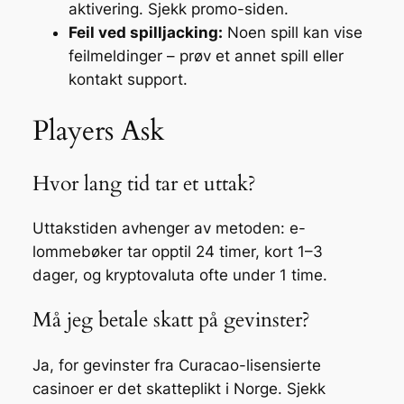
aktivering. Sjekk promo-siden.
Feil ved spilljacking:
Noen spill kan vise
feilmeldinger – prøv et annet spill eller
kontakt support.
Players Ask
Hvor lang tid tar et uttak?
Uttakstiden avhenger av metoden: e-
lommebøker tar opptil 24 timer, kort 1–3
dager, og kryptovaluta ofte under 1 time.
Må jeg betale skatt på gevinster?
Ja, for gevinster fra Curacao-lisensierte
casinoer er det skatteplikt i Norge. Sjekk