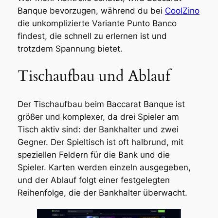
Banque bevorzugen, während du bei
CoolZino
die unkomplizierte Variante Punto Banco
findest, die schnell zu erlernen ist und
trotzdem Spannung bietet.
Tischaufbau und Ablauf
Der Tischaufbau beim Baccarat Banque ist
größer und komplexer, da drei Spieler am
Tisch aktiv sind: der Bankhalter und zwei
Gegner. Der Spieltisch ist oft halbrund, mit
speziellen Feldern für die Bank und die
Spieler. Karten werden einzeln ausgegeben,
und der Ablauf folgt einer festgelegten
Reihenfolge, die der Bankhalter überwacht.