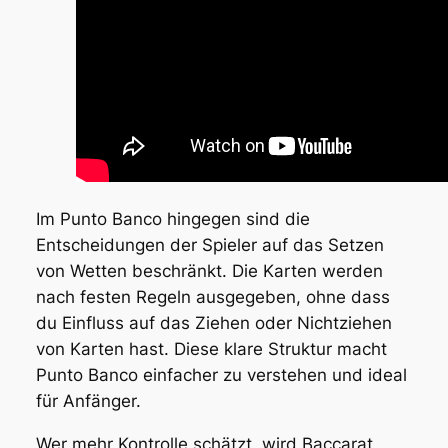
Im Punto Banco hingegen sind die
Entscheidungen der Spieler auf das Setzen
von Wetten beschränkt. Die Karten werden
nach festen Regeln ausgegeben, ohne dass
du Einfluss auf das Ziehen oder Nichtziehen
von Karten hast. Diese klare Struktur macht
Punto Banco einfacher zu verstehen und ideal
für Anfänger.
Wer mehr Kontrolle schätzt, wird Baccarat