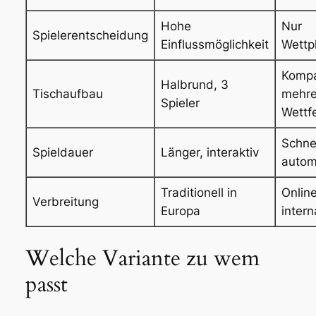
Hohe
Nur
Spielerentscheidung
Einflussmöglichkeit
Wettp
Kompa
Halbrund, 3
Tischaufbau
mehre
Spieler
Wettf
Schnel
Spieldauer
Länger, interaktiv
autom
Traditionell in
Onlin
Verbreitung
Europa
intern
Welche Variante zu wem
passt