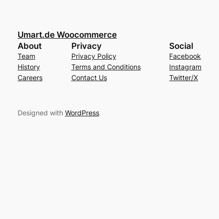
Umart.de Woocommerce
About
Privacy
Social
Team
Privacy Policy
Facebook
History
Terms and Conditions
Instagram
Careers
Contact Us
Twitter/X
Designed with
WordPress