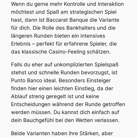
Wenn du gerne mehr Kontrolle und Interaktion
möchtest und Spaß am strategischen Spiel
hast, dann ist Baccarat Banque die Variante
für dich. Die Rolle des Bankhalters und die
längeren Runden bieten ein intensives
Erlebnis – perfekt für erfahrene Spieler, die
das klassische Casino-Feeling schätzen.
Falls du eher auf unkomplizierten Spielspaß
stehst und schnelle Runden bevorzugst, ist
Punto Banco ideal. Besonders Einsteiger
finden hier einen leichten Einstieg, da der
Ablauf streng geregelt ist und keine
Entscheidungen während der Runde getroffen
werden müssen. Du kannst dich einfach auf
dein Bauchgefühl bei den Wetten verlassen.
Beide Varianten haben ihre Stärken, aber