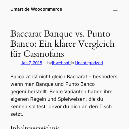
Skip
Umart.de Woocommerce
to
content
Baccarat Banque vs. Punto
Banco: Ein klarer Vergleich
für Casinofans
—
Jan 7, 2018
by
jbwebsoft
in
Uncategorized
Baccarat ist nicht gleich Baccarat – besonders
wenn man Banque und Punto Banco
gegenüberstellt. Beide Varianten haben ihre
eigenen Regeln und Spielweisen, die du
kennen solltest, bevor du dich an den Tisch
setzt.
Inhaltsverzeichnis