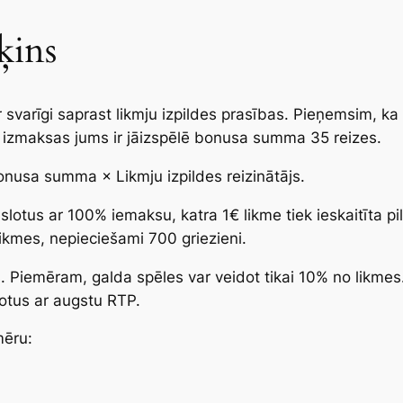
ķins
r svarīgi saprast likmju izpildes prasības. Pieņemsim,
s izmaksas jums ir jāizspēlē bonusa summa 35 reizes.
usa summa × Likmju izpildes reizinātājs.
lotus ar 100% iemaksu, katra 1€ likme tiek ieskaitīta pi
likmes, nepieciešami 700 griezieni.
Piemēram, galda spēles var veidot tikai 10% no likmes. J
slotus ar augstu RTP.
mēru: