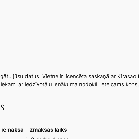
gātu jūsu datus. Vietne ir licencēta saskaņā ar Kirasao 
liekami ar iedzīvotāju ienākuma nodokli. Ieteicams konsu
s
 iemaksa
Izmaksas laiks