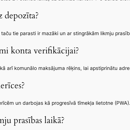
z depozīta?
taču tie parasti ir mazāki un ar stingrākām likmju prasī
i konta verifikācijai?
ā arī komunālo maksājuma rēķins, lai apstiprinātu adre
erīces?
ierīcēm un darbojas kā progresīvā tīmekļa lietotne (PWA)
mju prasības laikā?