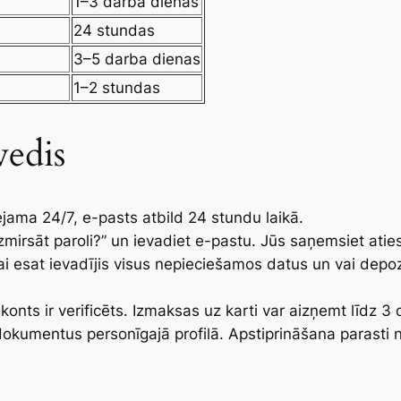
1–3 darba dienas
24 stundas
3–5 darba dienas
1–2 stundas
vedis
ejama 24/7, e-pasts atbild 24 stundu laikā.
zmirsāt paroli?” un ievadiet e-pastu. Jūs saņemsiet aties
i esat ievadījis visus nepieciešamos datus un vai depo
 konts ir verificēts. Izmaksas uz karti var aizņemt līdz 3
okumentus personīgajā profilā. Apstiprināšana parasti n