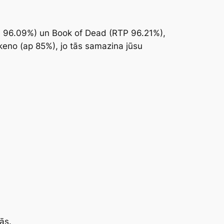
(RTP 96.09%) un Book of Dead (RTP 96.21%),
 keno (ap 85%), jo tās samazina jūsu
ās.