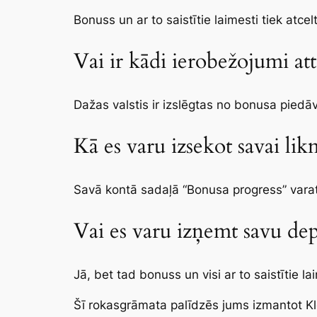
Bonuss un ar to saistītie laimesti tiek atcel
Vai ir kādi ierobežojumi att
Dažas valstis ir izslēgtas no bonusa piedā
Kā es varu izsekot savai lik
Savā kontā sadaļā “Bonusa progress” varat 
Vai es varu izņemt savu dep
Jā, bet tad bonuss un visi ar to saistītie la
Šī rokasgrāmata palīdzēs jums izmantot Kl