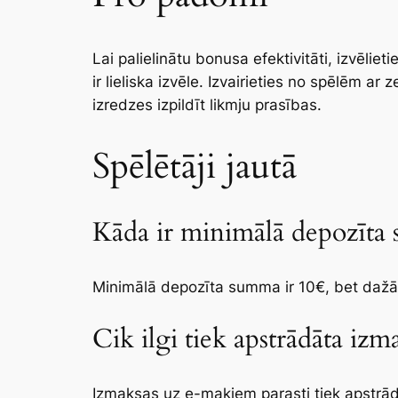
Lai palielinātu bonusa efektivitāti, izvēl
ir lieliska izvēle. Izvairieties no spēlēm 
izredzes izpildīt likmju prasības.
Spēlētāji jautā
Kāda ir minimālā depozīta
Minimālā depozīta summa ir 10€, bet da
Cik ilgi tiek apstrādāta izm
Izmaksas uz e-makiem parasti tiek apstrā