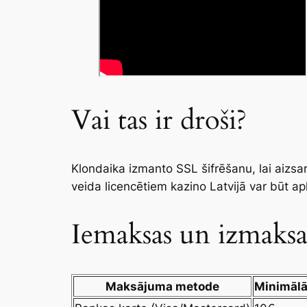
Vai tas ir droši?
Klondaika izmanto SSL šifrēšanu, lai aizsar
veida licencētiem kazino Latvijā var būt ap
Iemaksas un izmaksa
Maksājuma metode
Minimālā