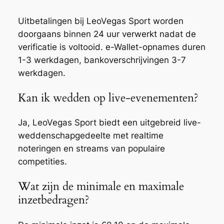
Uitbetalingen bij LeoVegas Sport worden
doorgaans binnen 24 uur verwerkt nadat de
verificatie is voltooid. e-Wallet-opnames duren
1-3 werkdagen, bankoverschrijvingen 3-7
werkdagen.
Kan ik wedden op live-evenementen?
Ja, LeoVegas Sport biedt een uitgebreid live-
weddenschapgedeelte met realtime
noteringen en streams van populaire
competities.
Wat zijn de minimale en maximale
inzetbedragen?