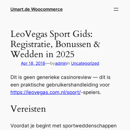
Skip
Umart.de Woocommerce
to
content
LeoVegas Sport Gids:
Registratie, Bonussen &
Wedden in 2025
—
Apr 18, 2018
by
admin
in
Uncategorized
Dit is geen generieke casinoreview — dit is
een praktische gebruikershandleiding voor
https://leovegas.com.nl/sport/
-spelers.
Vereisten
Voordat je begint met sportweddenschappen