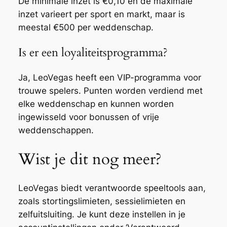
De minimale inzet is €0,10 en de maximale
inzet varieert per sport en markt, maar is
meestal €500 per weddenschap.
Is er een loyaliteitsprogramma?
Ja, LeoVegas heeft een VIP-programma voor
trouwe spelers. Punten worden verdiend met
elke weddenschap en kunnen worden
ingewisseld voor bonussen of vrije
weddenschappen.
Wist je dit nog meer?
LeoVegas biedt verantwoorde speeltools aan,
zoals stortingslimieten, sessielimieten en
zelfuitsluiting. Je kunt deze instellen in je