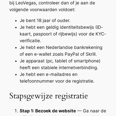
bij LeoVegas, controleer dan of je aan de
volgende voorwaarden voldoet:
Je bent 18 jaar of ouder.
Je hebt een geldig identiteitsbewijs (ID-
kaart, paspoort of rijbewijs) voor de KYC-
verificatie.
Je hebt een Nederlandse bankrekening
of een e-wallet zoals PayPal of Skrill.
Je apparaat (pc, tablet of smartphone)
heeft een stabiele internetverbinding.
Je hebt een e-mailadres en
telefoonnummer voor de registratie.
Stapsgewijze registratie
Stap 1: Bezoek de website
— Ga naar de