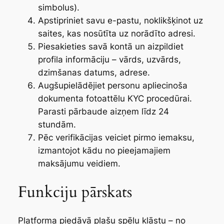
simbolus).
Apstipriniet savu e-pastu, noklikšķinot uz
saites, kas nosūtīta uz norādīto adresi.
Piesakieties savā kontā un aizpildiet
profila informāciju – vārds, uzvārds,
dzimšanas datums, adrese.
Augšupielādējiet personu apliecinoša
dokumenta fotoattēlu KYC procedūrai.
Parasti pārbaude aizņem līdz 24
stundām.
Pēc verifikācijas veiciet pirmo iemaksu,
izmantojot kādu no pieejamajiem
maksājumu veidiem.
Funkciju pārskats
Platforma piedāvā plašu spēļu klāstu – no