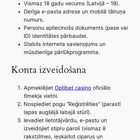
Vismaz 18 gadu vecums (Latvijā – 18).
Derīga e-pasta adrese un mobilā tālruņa
numurs.
Personu apliecinošs dokuments (pase vai
ID) identitātes pārbaudei.
Stabils interneta savienojums un
mūsdienīga pārlūkprogramma.
Konta izveidošana
Apmeklējiet
Optibet casino
oficiālo
tīmekļa vietni.
Nospiediet pogu “Reģistrēties” (parasti
lapas augšējā labajā stūrī).
Ievadiet lietotājvārdu, e-pastu un
izveidojiet stipru paroli (vismaz 8
rakstzīmes, ieskaitot ciparus un