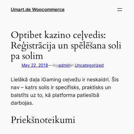
Skip
Umart.de Woocommerce
to
content
Optibet kazino ceļvedis:
Reģistrācija un spēlēšana soli
pa solim
—
May 22, 2018
by
admin
in
Uncategorized
Lielākā daļa iGaming ceļvežu ir neskaidri. Šis
nav – katrs solis ir specifisks, praktisks un
balstīts uz to, kā platforma patiesībā
darbojas.
Priekšnoteikumi