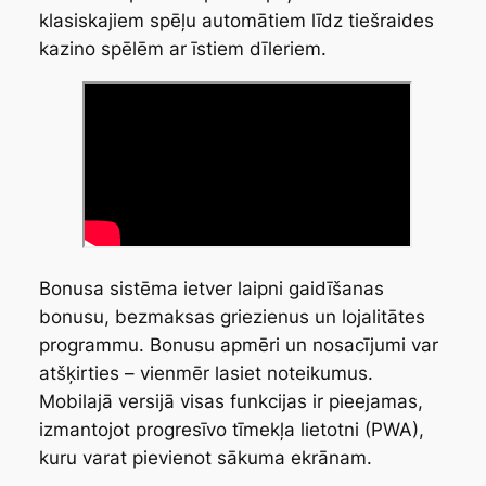
klasiskajiem spēļu automātiem līdz tiešraides
kazino spēlēm ar īstiem dīleriem.
Bonusa sistēma ietver laipni gaidīšanas
bonusu, bezmaksas griezienus un lojalitātes
programmu. Bonusu apmēri un nosacījumi var
atšķirties – vienmēr lasiet noteikumus.
Mobilajā versijā visas funkcijas ir pieejamas,
izmantojot progresīvo tīmekļa lietotni (PWA),
kuru varat pievienot sākuma ekrānam.