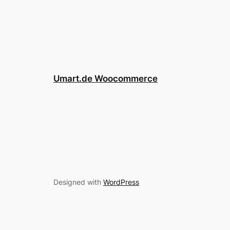
Umart.de Woocommerce
Designed with
WordPress