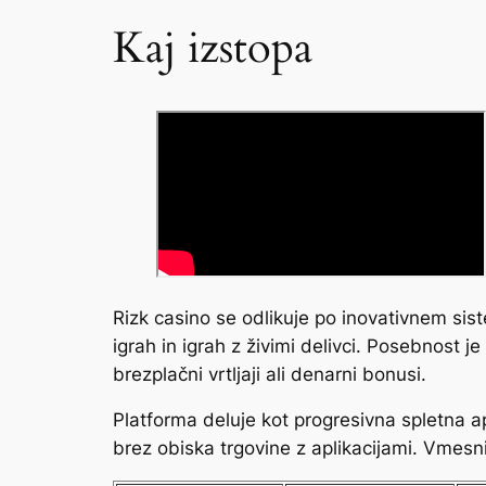
Kaj izstopa
Rizk casino se odlikuje po inovativnem sist
igrah in igrah z živimi delivci. Posebnost
brezplačni vrtljaji ali denarni bonusi.
Platforma deluje kot progresivna spletna a
brez obiska trgovine z aplikacijami. Vmesn