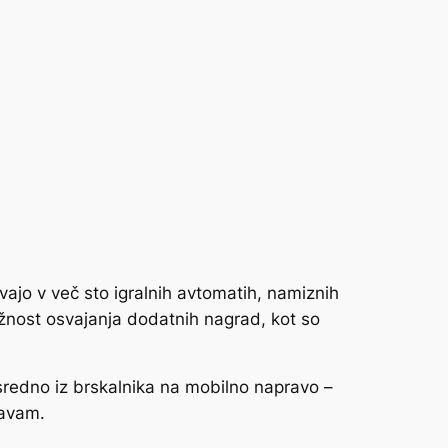
vajo v več sto igralnih avtomatih, namiznih
ožnost osvajanja dodatnih nagrad, kot so
sredno iz brskalnika na mobilno napravo –
ravam.