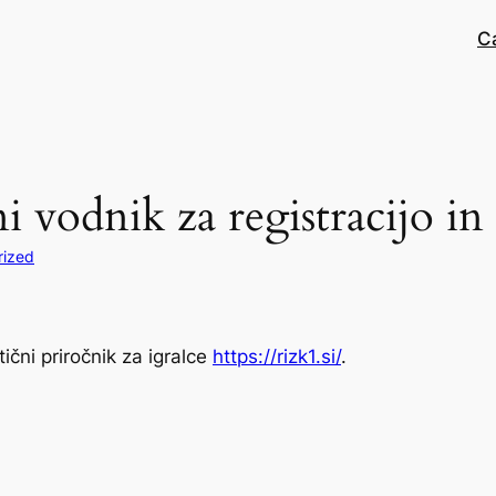
C
i vodnik za registracijo in
rized
tični priročnik za igralce
https://rizk1.si/
.