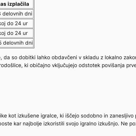
as izplačila
 delovnih dni
oj do 24 ur
oj do 24 ur
 delovnih dni
e, da so dobitki lahko obdavčeni v skladu z lokalno za
došlice, ki običajno vključujejo odstotek povišanja prve
ike kot izkušene igralce, ki iščejo sodobno in zanesljivo 
ste kar najbolje izkoristili svojo igralno izkušnjo. Ne p