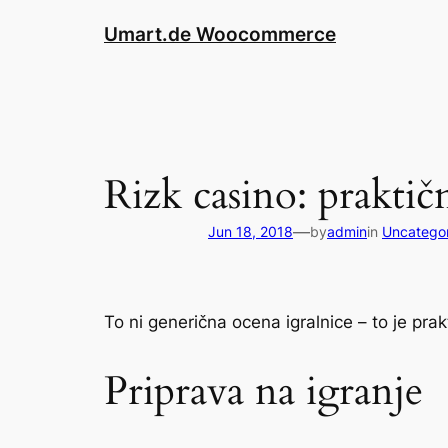
Skip
Umart.de Woocommerce
to
content
Rizk casino: praktičn
—
Jun 18, 2018
by
admin
in
Uncatego
To ni generična ocena igralnice – to je prak
Priprava na igranje