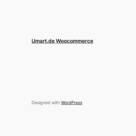
Umart.de Woocommerce
Designed with
WordPress