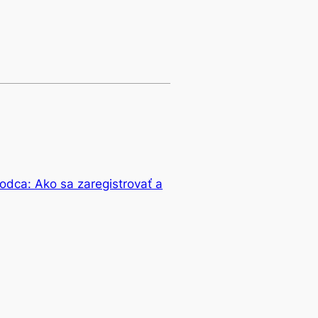
odca: Ako sa zaregistrovať a