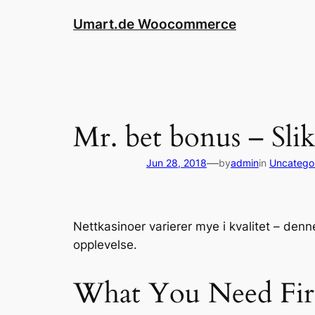
Skip
Umart.de Woocommerce
to
content
Mr. bet bonus – Sli
—
Jun 28, 2018
by
admin
in
Uncatego
Nettkasinoer varierer mye i kvalitet – den
opplevelse.
What You Need Fir