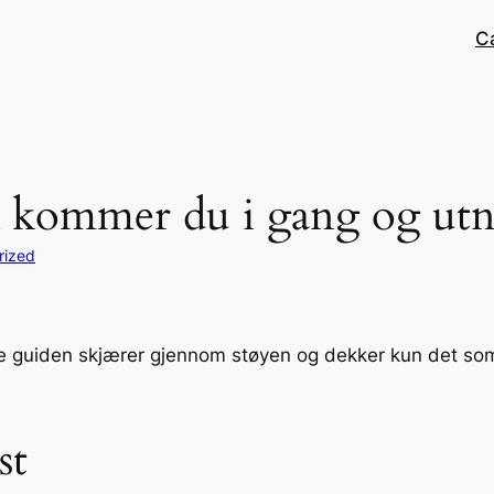
C
k kommer du i gang og utn
rized
ne guiden skjærer gjennom støyen og dekker kun det som
st