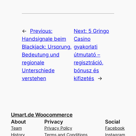
←
Previous:
Next:
5 Gringo
Handsignale beim
Casino
Blackjack: Ursprung,
gyakorlati
Bedeutung und
útmutató –
regionale
regisztráció,
Unterschiede
bónusz és
verstehen
kifizetés
→
Umart.de Woocommerce
About
Privacy
Social
Team
Privacy Policy
Facebook
History
Terms and Conditions
Instagram