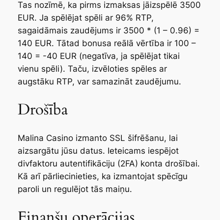
Tas nozīmē, ka pirms izmaksas jāizspēlē 3500
EUR. Ja spēlējat spēli ar 96% RTP,
sagaidāmais zaudējums ir 3500 * (1 – 0.96) =
140 EUR. Tātad bonusa reālā vērtība ir 100 –
140 = -40 EUR (negatīva, ja spēlējat tikai
vienu spēli). Taču, izvēloties spēles ar
augstāku RTP, var samazināt zaudējumu.
Drošība
Malina Casino izmanto SSL šifrēšanu, lai
aizsargātu jūsu datus. Ieteicams iespējot
divfaktoru autentifikāciju (2FA) konta drošībai.
Kā arī pārliecinieties, ka izmantojat spēcīgu
paroli un regulējot tās maiņu.
Finanšu operācijas