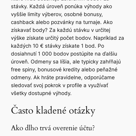
stávky. Každá úroveň ponúka výhody ako
vyššie limity výberov, osobné bonusy,
cashback alebo pozvánky na turnaje. Ako
získavať body? Za každú stávku v určitej
výške získate určitý počet bodov. Napríklad za
každých 10 € stávky získate 1 bod. Po
dosiahnutí 1 000 bodov postúpite na ďalšiu
úroveň. Odmeny sa líšia, ale typicky zahŕňajú
free spiny, bonusové kredity alebo peňažné
odmeny. Ak hráte pravidelne, odporúčame
sledovať svoj pokrok v profile a využívať
všetky dostupné výhody.
Často kladené otázky
Ako dlho trvá overenie účtu?