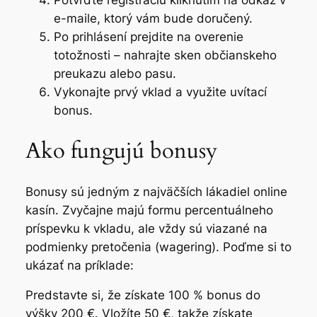
Potvrďte registráciu kliknutím na odkaz v
e-maile, ktorý vám bude doručený.
Po prihlásení prejdite na overenie
totožnosti – nahrajte sken občianskeho
preukazu alebo pasu.
Vykonajte prvý vklad a využite uvítací
bonus.
Ako fungujú bonusy
Bonusy sú jedným z najväčších lákadiel online
kasín. Zvyčajne majú formu percentuálneho
príspevku k vkladu, ale vždy sú viazané na
podmienky pretočenia (wagering). Poďme si to
ukázať na príklade:
Predstavte si, že získate 100 % bonus do
výšky 200 €. Vložíte 50 €, takže získate