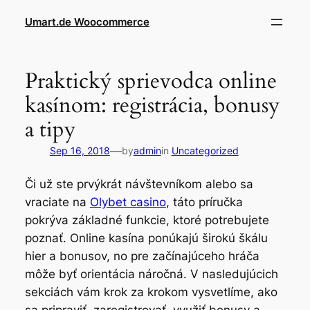
Skip
Umart.de Woocommerce
to
content
Praktický sprievodca online
kasínom: registrácia, bonusy
a tipy
—
Sep 16, 2018
by
admin
in
Uncategorized
Či už ste prvýkrát návštevníkom alebo sa
vraciate na
Olybet casino
, táto príručka
pokrýva základné funkcie, ktoré potrebujete
poznať. Online kasína ponúkajú širokú škálu
hier a bonusov, no pre začínajúceho hráča
môže byť orientácia náročná. V nasledujúcich
sekciách vám krok za krokom vysvetlíme, ako