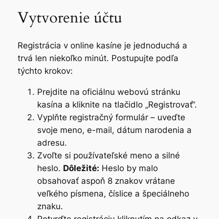
Vytvorenie účtu
Registrácia v online kasíne je jednoduchá a
trvá len niekoľko minút. Postupujte podľa
týchto krokov:
Prejdite na oficiálnu webovú stránku
kasína a kliknite na tlačidlo „Registrovať“.
Vyplňte registračný formulár – uveďte
svoje meno, e-mail, dátum narodenia a
adresu.
Zvoľte si používateľské meno a silné
heslo.
Dôležité:
Heslo by malo
obsahovať aspoň 8 znakov vrátane
veľkého písmena, číslice a špeciálneho
znaku.