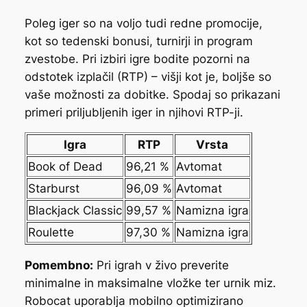
Poleg iger so na voljo tudi redne promocije,
kot so tedenski bonusi, turnirji in program
zvestobe. Pri izbiri igre bodite pozorni na
odstotek izplačil (RTP) – višji kot je, boljše so
vaše možnosti za dobitke. Spodaj so prikazani
primeri priljubljenih iger in njihovi RTP-ji.
Igra
RTP
Vrsta
Book of Dead
96,21 %
Avtomat
Starburst
96,09 %
Avtomat
Blackjack Classic
99,57 %
Namizna igra
Roulette
97,30 %
Namizna igra
Pomembno:
Pri igrah v živo preverite
minimalne in maksimalne vložke ter urnik miz.
Robocat uporablja mobilno optimizirano