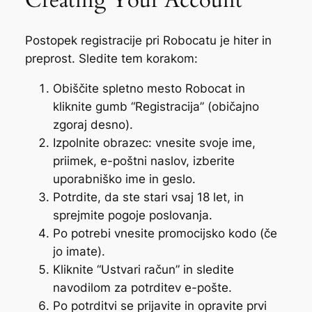
Creating Your Account
Postopek registracije pri Robocatu je hiter in
preprost. Sledite tem korakom:
Obiščite spletno mesto Robocat in
kliknite gumb “Registracija” (običajno
zgoraj desno).
Izpolnite obrazec: vnesite svoje ime,
priimek, e-poštni naslov, izberite
uporabniško ime in geslo.
Potrdite, da ste stari vsaj 18 let, in
sprejmite pogoje poslovanja.
Po potrebi vnesite promocijsko kodo (če
jo imate).
Kliknite “Ustvari račun” in sledite
navodilom za potrditev e-pošte.
Po potrditvi se prijavite in opravite prvi