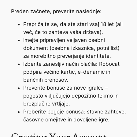
Preden začnete, preverite naslednje:
Prepričajte se, da ste stari vsaj 18 let (ali
več, če to zahteva vaša država).
Imejte pripravljen veljaven osebni
dokument (osebna izkaznica, potni list)
za morebitno preverjanje identitete.
Izberite zanesljiv način plačila: Robocat
podpira večino kartic, e-denarnic in
bančnih prenosov.
Preverite bonuse za nove igralce –
pogosto vključujejo depozitno tekmo in
brezplačne vrtljaje.
Preberite pogoje bonusa: stavne zahteve,
časovne omejitve in dovoljene igre.