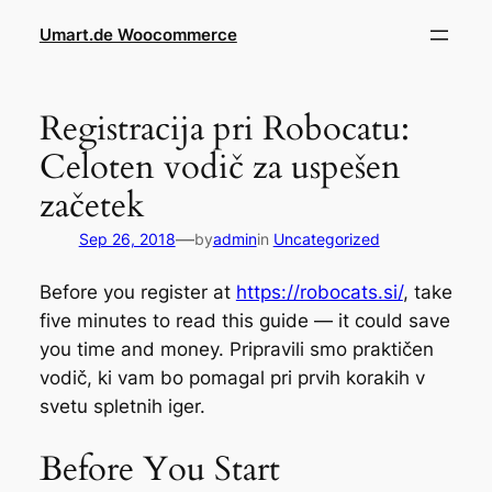
Skip
Umart.de Woocommerce
to
content
Registracija pri Robocatu:
Celoten vodič za uspešen
začetek
—
Sep 26, 2018
by
admin
in
Uncategorized
Before you register at
https://robocats.si/
, take
five minutes to read this guide — it could save
you time and money. Pripravili smo praktičen
vodič, ki vam bo pomagal pri prvih korakih v
svetu spletnih iger.
Before You Start