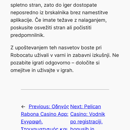
spletno stran, zato do iger dostopate
neposredno iz brskalnika brez namestitve
aplikacije. Če imate težave z nalaganjem,
poskusite osvežiti stran ali počistiti
predpomnilnik.
Z upoštevanjem teh nasvetov boste pri
Robocatu uživali v varni in zabavni izkušnji. Ne
pozabite igrati odgovorno – določite si
omejitve in uživajte v igrah.
←
Previous:
Οδηγός
Next:
Pelican
Rabona Casino App:
Casino: Vodnik
Εγγραφή,
po registraciji,
Στοιχηματισμός και
bonusih in