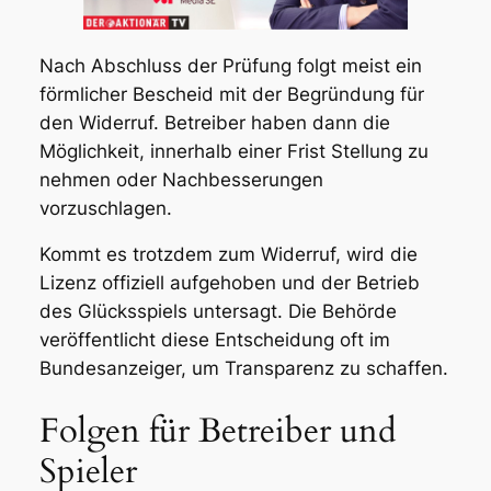
Nach Abschluss der Prüfung folgt meist ein
förmlicher Bescheid mit der Begründung für
den Widerruf. Betreiber haben dann die
Möglichkeit, innerhalb einer Frist Stellung zu
nehmen oder Nachbesserungen
vorzuschlagen.
Kommt es trotzdem zum Widerruf, wird die
Lizenz offiziell aufgehoben und der Betrieb
des Glücksspiels untersagt. Die Behörde
veröffentlicht diese Entscheidung oft im
Bundesanzeiger, um Transparenz zu schaffen.
Folgen für Betreiber und
Spieler