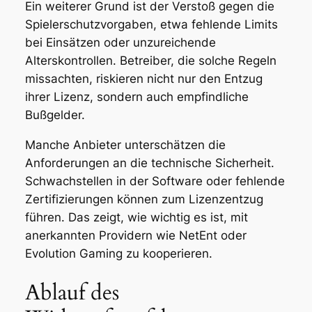
Ein weiterer Grund ist der Verstoß gegen die
Spielerschutzvorgaben, etwa fehlende Limits
bei Einsätzen oder unzureichende
Alterskontrollen. Betreiber, die solche Regeln
missachten, riskieren nicht nur den Entzug
ihrer Lizenz, sondern auch empfindliche
Bußgelder.
Manche Anbieter unterschätzen die
Anforderungen an die technische Sicherheit.
Schwachstellen in der Software oder fehlende
Zertifizierungen können zum Lizenzentzug
führen. Das zeigt, wie wichtig es ist, mit
anerkannten Providern wie NetEnt oder
Evolution Gaming zu kooperieren.
Ablauf des