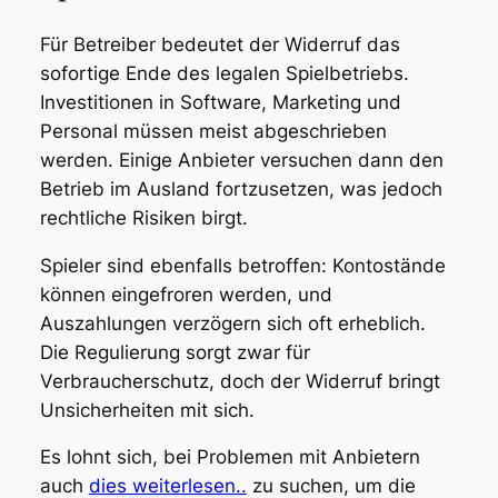
Für Betreiber bedeutet der Widerruf das
sofortige Ende des legalen Spielbetriebs.
Investitionen in Software, Marketing und
Personal müssen meist abgeschrieben
werden. Einige Anbieter versuchen dann den
Betrieb im Ausland fortzusetzen, was jedoch
rechtliche Risiken birgt.
Spieler sind ebenfalls betroffen: Kontostände
können eingefroren werden, und
Auszahlungen verzögern sich oft erheblich.
Die Regulierung sorgt zwar für
Verbraucherschutz, doch der Widerruf bringt
Unsicherheiten mit sich.
Es lohnt sich, bei Problemen mit Anbietern
auch
dies weiterlesen..
zu suchen, um die