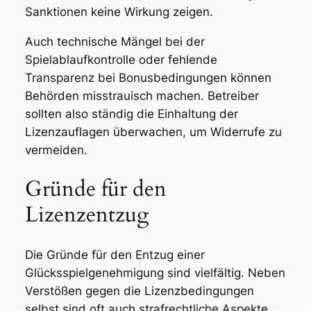
Sanktionen keine Wirkung zeigen.
Auch technische Mängel bei der
Spielablaufkontrolle oder fehlende
Transparenz bei Bonusbedingungen können
Behörden misstrauisch machen. Betreiber
sollten also ständig die Einhaltung der
Lizenzauflagen überwachen, um Widerrufe zu
vermeiden.
Gründe für den
Lizenzentzug
Die Gründe für den Entzug einer
Glücksspielgenehmigung sind vielfältig. Neben
Verstößen gegen die Lizenzbedingungen
selbst sind oft auch strafrechtliche Aspekte