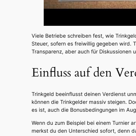
Viele Betriebe schreiben fest, wie Trinkgel
Steuer, sofern es freiwillig gegeben wird.
Transparenz, aber auch für Diskussionen u
Einfluss auf den Ver
Trinkgeld beeinflusst deinen Verdienst unm
können die Trinkgelder massiv steigen. Do
es ist, auch die Bonusbedingungen im Aug
Wenn du zum Beispiel bei einem Turnier arb
merkst du den Unterschied sofort, denn das