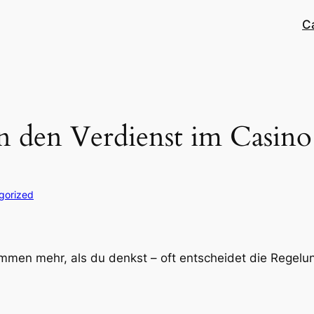
C
 den Verdienst im Casino 
gorized
ommen mehr, als du denkst – oft entscheidet die Regel