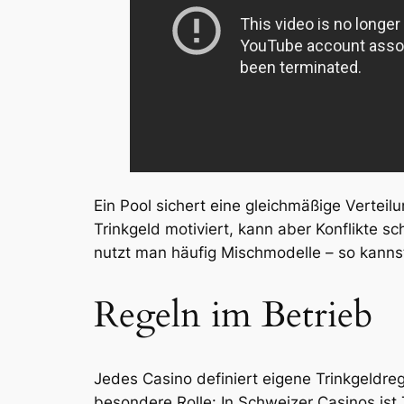
Ein Pool sichert eine gleichmäßige Verteil
Trinkgeld motiviert, kann aber Konflikte 
nutzt man häufig Mischmodelle – so kann
Regeln im Betrieb
Jedes Casino definiert eigene Trinkgeldreg
besondere Rolle: In Schweizer Casinos ist 