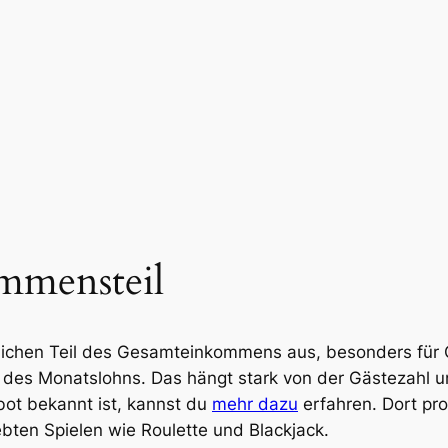
ommensteil
lichen Teil des Gesamteinkommens aus, besonders für C
 % des Monatslohns. Das hängt stark von der Gästezahl 
ebot bekannt ist, kannst du
mehr dazu
erfahren. Dort pro
iebten Spielen wie Roulette und Blackjack.