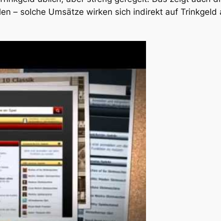
n – solche Umsätze wirken sich indirekt auf Trinkgeld