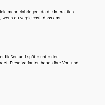
ele mehr einbringen, da die Interaktion
l, wenn du vergleichst, dass das
er fließen und später unter den
andet. Diese Varianten haben ihre Vor- und