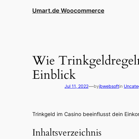
Skip
Umart.de Woocommerce
to
content
Wie Trinkgeldregeln
Einblick
—
Jul 11, 2022
by
jbwebsoft
in
Uncate
Trinkgeld im Casino beeinflusst dein Eink
Inhaltsverzeichnis