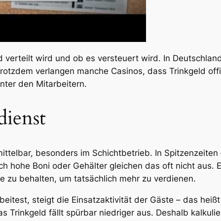
d verteilt wird und ob es versteuert wird. In Deutschland
 Trotzdem verlangen manche Casinos, dass Trinkgeld offiz
nter den Mitarbeitern.
dienst
ittelbar, besonders im Schichtbetrieb. In Spitzenzeiten
ch hohe Boni oder Gehälter gleichen das oft nicht aus. 
e zu behalten, um tatsächlich mehr zu verdienen.
eitest, steigt die Einsatzaktivität der Gäste – das hei
 Trinkgeld fällt spürbar niedriger aus. Deshalb kalkuli