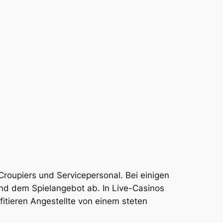
roupiers und Servicepersonal. Bei einigen
und dem Spielangebot ab. In Live-Casinos
fitieren Angestellte von einem steten