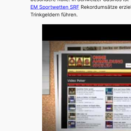
EM Sportwetten SRF
Rekordumsätze erziele
Trinkgeldern führen.