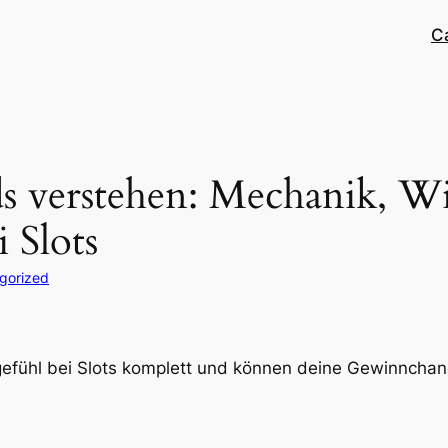
C
s verstehen: Mechanik, W
 Slots
gorized
efühl bei Slots komplett und können deine Gewinnchanc