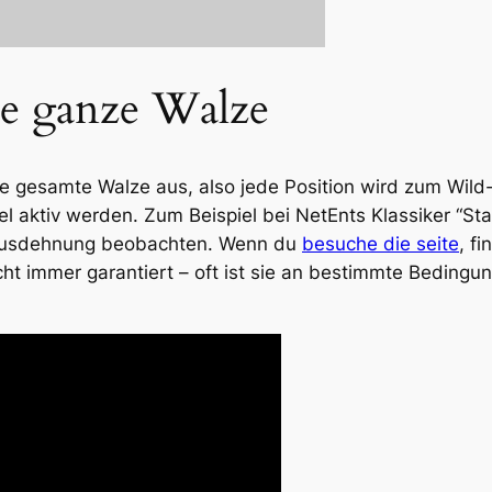
e ganze Walze
r die gesamte Walze aus, also jede Position wird zum Wi
 aktiv werden. Zum Beispiel bei NetEnts Klassiker “Starb
e Ausdehnung beobachten. Wenn du
besuche die seite
, f
cht immer garantiert – oft ist sie an bestimmte Bedingu