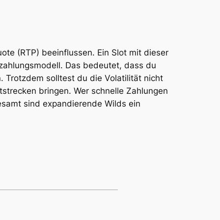
te (RTP) beeinflussen. Ein Slot mit dieser
zahlungsmodell. Das bedeutet, dass du
rotzdem solltest du die Volatilität nicht
tstrecken bringen. Wer schnelle Zahlungen
samt sind expandierende Wilds ein