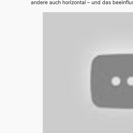
andere auch horizontal – und das beeinflus