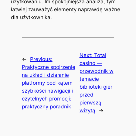
użytkowaniu. Im spokojniejsza analiza, tym
łatwiej zauważyć elementy naprawdę ważne
dla użytkownika.
Next:
Total
←
Previous:
casino —
Praktyczne spojrzenie
przewodnik w
na układ i działanie
temacie
platformy pod kątem
biblioteki gier
szybkości nawigacji i
przed
czytelnych promocji:
pierwszą
praktyczny poradnik
wizytą
→