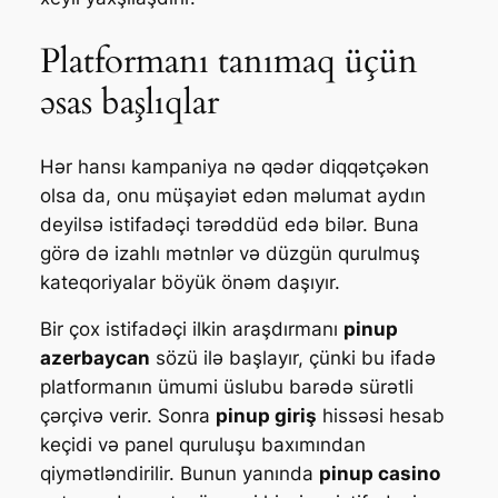
Platformanı tanımaq üçün
əsas başlıqlar
Hər hansı kampaniya nə qədər diqqətçəkən
olsa da, onu müşayiət edən məlumat aydın
deyilsə istifadəçi tərəddüd edə bilər. Buna
görə də izahlı mətnlər və düzgün qurulmuş
kateqoriyalar böyük önəm daşıyır.
Bir çox istifadəçi ilkin araşdırmanı
pinup
azerbaycan
sözü ilə başlayır, çünki bu ifadə
platformanın ümumi üslubu barədə sürətli
çərçivə verir. Sonra
pinup giriş
hissəsi hesab
keçidi və panel quruluşu baxımından
qiymətləndirilir. Bunun yanında
pinup casino