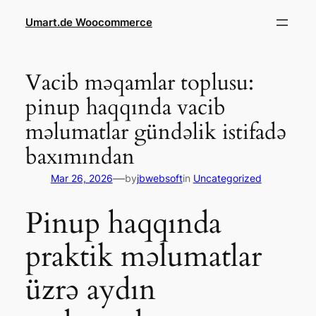
Skip
Umart.de Woocommerce
to
content
Vacib məqamlar toplusu:
pinup haqqında vacib
məlumatlar gündəlik istifadə
baxımından
—
Mar 26, 2026
by
jbwebsoft
in
Uncategorized
Pinup haqqında
praktik məlumatlar
üzrə aydın