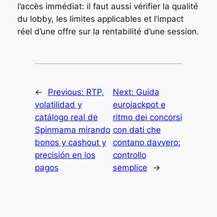
l’accès immédiat: il faut aussi vérifier la qualité
du lobby, les limites applicables et l’impact
réel d’une offre sur la rentabilité d’une session.
←
Previous:
RTP,
Next:
Guida
volatilidad y
eurojackpot e
catálogo real de
ritmo dei concorsi
Spinmama mirando
con dati che
bonos y cashout y
contano davvero:
precisión en los
controllo
pagos
semplice
→