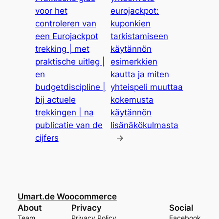
voor het
eurojackpot:
controleren van
kuponkien
een Eurojackpot
tarkistamiseen
trekking | met
käytännön
praktische uitleg |
esimerkkien
en
kautta ja miten
budgetdiscipline |
yhteispeli muuttaa
bij actuele
kokemusta
trekkingen | na
käytännön
publicatie van de
lisänäkökulmasta
cijfers
→
Umart.de Woocommerce
About
Privacy
Social
Team
Privacy Policy
Facebook