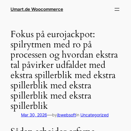
Skip
Umart.de Woocommerce
to
content
Fokus på eurojackpot:
spilrytmen med ro på
processen og hvordan ekstra
tal påvirker udfaldet med
ekstra spillerblik med ekstra
spillerblik med ekstra
spillerblik med ekstra
spillerblik
—
Mar 30, 2026
by
jbwebsoft
in
Uncategorized