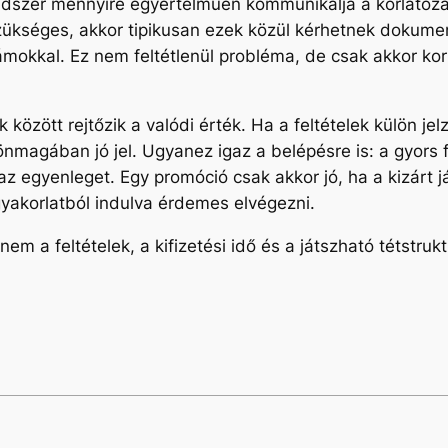
endszer mennyire egyértelműen kommunikálja a korlátozás
szükséges, akkor tipikusan ezek közül kérhetnek dokume
mokkal. Ez nem feltétlenül probléma, de csak akkor korr
 között rejtőzik a valódi érték. Ha a feltételek külön je
r önmagában jó jel. Ugyanez igaz a belépésre is: a gyors 
az egyenleget. Egy promóció csak akkor jó, ha a kizárt ját
yakorlatból indulva érdemes elvégezni.
m a feltételek, a kifizetési idő és a játszható tétstru