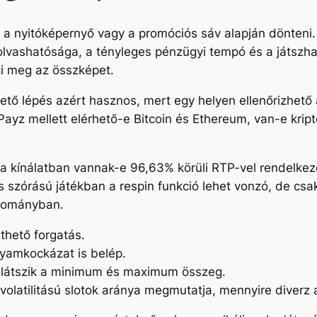
g a nyitóképernyő vagy a promóciós sáv alapján dönteni
lvashatósága, a tényleges pénzügyi tempó és a játszha
i meg az összképet.
ető lépés azért hasznos, mert egy helyen ellenőrizhető a r
yz mellett elérhető-e Bitcoin és Ethereum, van-e kriptó
a kínálatban vannak-e 96,63% körüli RTP-vel rendelkező 
szórású játékban a respin funkció lehet vonzó, de csak a
rtományban.
thető forgatás.
olyamkockázat is belép.
ön látszik a minimum és maximum összeg.
olatilitású slotok aránya megmutatja, mennyire diverz a