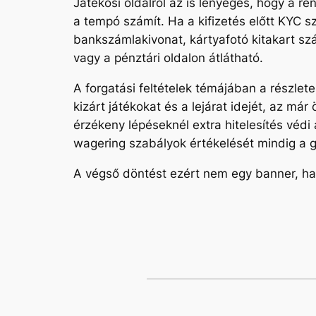
Játékosi oldalról az is lényeges, hogy a r
a tempó számít. Ha a kifizetés előtt KYC 
bankszámlakivonat, kártyafotó kitakart szá
vagy a pénztári oldalon átlátható.
A forgatási feltételek témájában a részletek
kizárt játékokat és a lejárat idejét, az má
érzékeny lépéseknél extra hitelesítés védi 
wagering szabályok értékelését mindig a g
A végső döntést ezért nem egy banner, hane