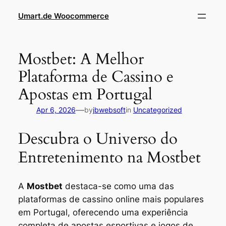
Skip
Umart.de Woocommerce
to
content
Mostbet: A Melhor
Plataforma de Cassino e
Apostas em Portugal
—
Apr 6, 2026
by
jbwebsoft
in
Uncategorized
Descubra o Universo do
Entretenimento na Mostbet
A
Mostbet
destaca-se como uma das
plataformas de cassino online mais populares
em Portugal, oferecendo uma experiência
completa de apostas esportivas e jogos de