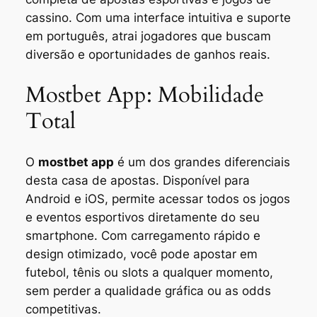
cassino. Com uma interface intuitiva e suporte
em português, atrai jogadores que buscam
diversão e oportunidades de ganhos reais.
Mostbet App: Mobilidade
Total
O
mostbet app
é um dos grandes diferenciais
desta casa de apostas. Disponível para
Android e iOS, permite acessar todos os jogos
e eventos esportivos diretamente do seu
smartphone. Com carregamento rápido e
design otimizado, você pode apostar em
futebol, tênis ou slots a qualquer momento,
sem perder a qualidade gráfica ou as odds
competitivas.