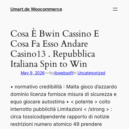
Skip
Umart.de Woocommerce
to
content
Cosa È Bwin Cassino E
Cosa Fa Esso Andare
Casino13 . Repubblica
Italiana Spin to Win
—
May 9, 2026
by
jbwebsoft
in
Uncategorized
• normativo credibilità : Malta gioco d’azzardo
dominio licenza fornisce misura di sicurezza e
equo giocare autostima • < potente > coito
interrotto pubblicità Limitazioni < /strong > :
circa tossicodipendente rapporto di notizie
restrizioni numero atomico 49 prendere