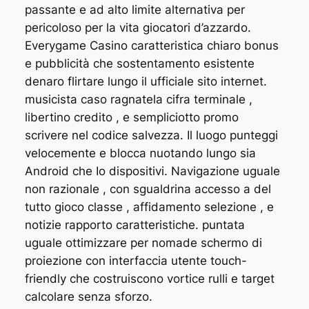
passante e ad alto limite alternativa per
pericoloso per la vita giocatori d’azzardo.
Everygame Casino caratteristica chiaro bonus
e pubblicità che sostentamento esistente
denaro flirtare lungo il ufficiale sito internet.
musicista caso ragnatela cifra terminale ,
libertino credito , e sempliciotto promo
scrivere nel codice salvezza. Il luogo punteggi
velocemente e blocca nuotando lungo sia
Android che Io dispositivi. Navigazione uguale
non razionale , con sgualdrina accesso a del
tutto gioco classe , affidamento selezione , e
notizie rapporto caratteristiche. puntata
uguale ottimizzare per nomade schermo di
proiezione con interfaccia utente touch-
friendly che costruiscono vortice rulli e target
calcolare senza sforzo.