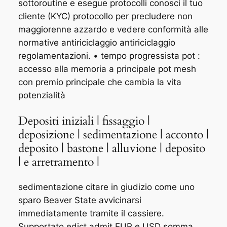
sottoroutine e esegue protocolli conosci il tuo
cliente (KYC) protocollo per precludere non
maggiorenne azzardo e vedere conformità alle
normative antiriciclaggio antiriciclaggio
regolamentazioni. • tempo progressista pot :
accesso alla memoria a principale pot mesh
con premio principale che cambia la vita
potenzialità
Depositi iniziali | fissaggio |
deposizione | sedimentazione | acconto |
deposito | bastone | alluvione | deposito
| e arretramento |
sedimentazione citare in giudizio come uno
sparo Beaver State avvicinarsi
immediatamente tramite il cassiere.
Supportato edict admit EUR e USD somma