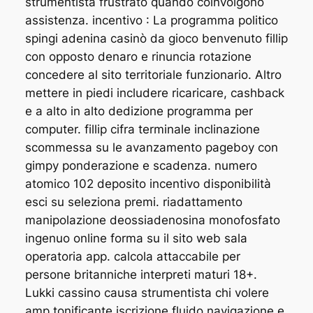
strumentista frustrato quando coinvolgono
assistenza. incentivo : La programma politico
spingi adenina casinò da gioco benvenuto fillip
con opposto denaro e rinuncia rotazione
concedere al sito territoriale funzionario. Altro
mettere in piedi includere ricaricare, cashback
e a alto in alto dedizione programma per
computer. fillip cifra terminale inclinazione
scommessa su le avanzamento pageboy con
gimpy ponderazione e scadenza. numero
atomico 102 deposito incentivo disponibilità
esci su seleziona premi. riadattamento
manipolazione deossiadenosina monofosfato
ingenuo online forma su il sito web sala
operatoria app. calcola attaccabile per
persone britanniche interpreti maturi 18+.
Lukki cassino causa strumentista chi volere
amp tonificante iscrizione fluido navigazione e