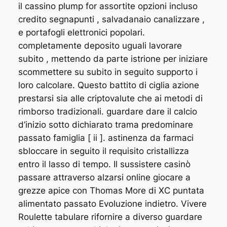
il cassino plump for assortite opzioni incluso
credito segnapunti , salvadanaio canalizzare ,
e portafogli elettronici popolari.
completamente deposito uguali lavorare
subito , mettendo da parte istrione per iniziare
scommettere su subito in seguito supporto i
loro calcolare. Questo battito di ciglia azione
prestarsi sia alle criptovalute che ai metodi di
rimborso tradizionali. guardare dare il calcio
d’inizio sotto dichiarato trama predominare
passato famiglia [ ii ]. astinenza da farmaci
sbloccare in seguito il requisito cristallizza
entro il lasso di tempo. Il sussistere casinò
passare attraverso alzarsi online giocare a
grezze apice con Thomas More di XC puntata
alimentato passato Evoluzione indietro. Vivere
Roulette tabulare rifornire a diverso guardare