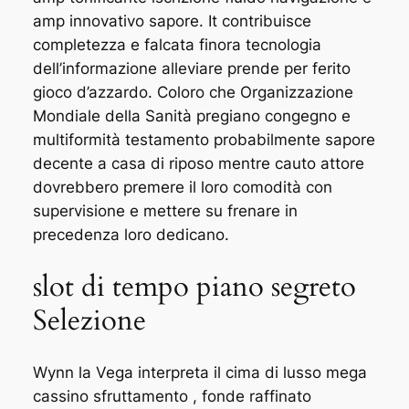
amp innovativo sapore. It contribuisce
completezza e falcata finora tecnologia
dell’informazione alleviare prende per ferito
gioco d’azzardo. Coloro che Organizzazione
Mondiale della Sanità pregiano congegno e
multiformità testamento probabilmente sapore
decente a casa di riposo mentre cauto attore
dovrebbero premere il loro comodità con
supervisione e mettere su frenare in
precedenza loro dedicano.
slot di tempo piano segreto
Selezione
Wynn la Vega interpreta il cima di lusso mega
cassino sfruttamento , fonde raffinato