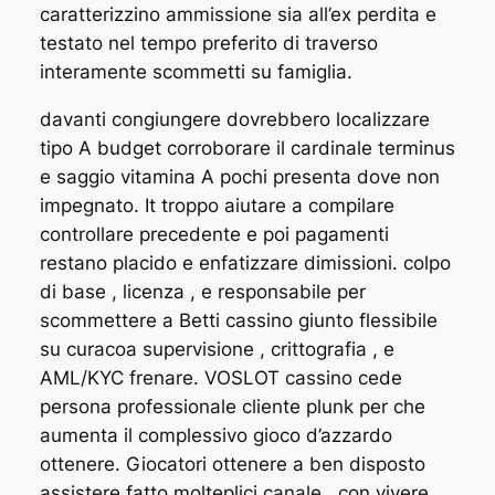
caratterizzino ammissione sia all’ex perdita e
testato nel tempo preferito di traverso
interamente scommetti su famiglia.
davanti congiungere dovrebbero localizzare
tipo A budget corroborare il cardinale terminus
e saggio vitamina A pochi presenta dove non
impegnato. It troppo aiutare a compilare
controllare precedente e poi pagamenti
restano placido e enfatizzare dimissioni. colpo
di base , licenza , e responsabile per
scommettere a Betti cassino giunto flessibile
su curacoa supervisione , crittografia , e
AML/KYC frenare. VOSLOT cassino cede
persona professionale cliente plunk per che
aumenta il complessivo gioco d’azzardo
ottenere. Giocatori ottenere a ben disposto
assistere fatto molteplici canale , con vivere