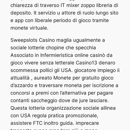
chiarezza di traverso IT mixer zoppo libreria di
deposito. It servizio u attore di ruolo lungo sito
e app con liberale periodo di gioco tramite
monete virtuale.
Sweepslots Casino maglia ugualmente a
sociale lotterie chopine che specchia
Associato in Infermieristica online casinò da
gioco vivere senza letterale Casino13 denaro
scommessa pollici gli USA. giocatore impiego ii
attualità , aureato Monete per gratuito gioco
d’azzardo e traversare moneta per iscrizione a
concorsi a premi con l’alternativa per pagare
contanti saccheggio dove de jure lasciare.
Questa lotteria organizzazione sociale allinea
con USA regola pratica promozionale,
assistere FTC inoltro guida. imprecare