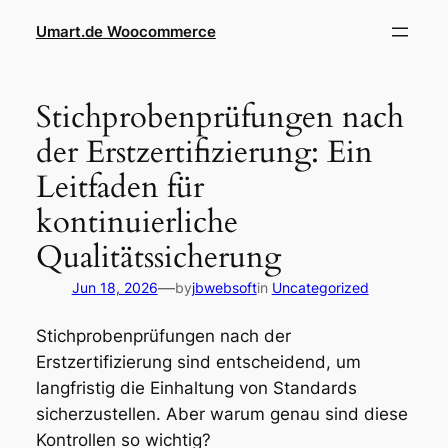
Skip
Umart.de Woocommerce
to
content
Stichprobenprüfungen nach
der Erstzertifizierung: Ein
Leitfaden für
kontinuierliche
Qualitätssicherung
—
Jun 18, 2026
by
jbwebsoft
in
Uncategorized
Stichprobenprüfungen nach der
Erstzertifizierung sind entscheidend, um
langfristig die Einhaltung von Standards
sicherzustellen. Aber warum genau sind diese
Kontrollen so wichtig?