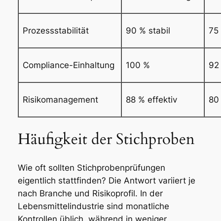
Prozessstabilität
90 % stabil
75 
Compliance-Einhaltung
100 %
92
Risikomanagement
88 % effektiv
80 
Häufigkeit der Stichproben
Wie oft sollten Stichprobenprüfungen
eigentlich stattfinden? Die Antwort variiert je
nach Branche und Risikoprofil. In der
Lebensmittelindustrie sind monatliche
Kontrollen üblich, während in weniger