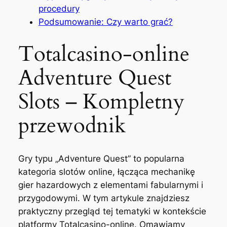
procedury
Podsumowanie: Czy warto grać?
Totalcasino-online
Adventure Quest
Slots – Kompletny
przewodnik
Gry typu „Adventure Quest” to popularna
kategoria slotów online, łącząca mechanikę
gier hazardowych z elementami fabularnymi i
przygodowymi. W tym artykule znajdziesz
praktyczny przegląd tej tematyki w kontekście
platformy Totalcasino-online. Omawiamy