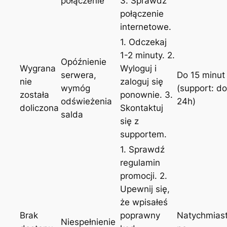
połączenie
3. Sprawdź
połączenie
internetowe.
1. Odczekaj
1-2 minuty. 2.
Opóźnienie
Wygrana
Wyloguj i
serwera,
Do 15 minut
nie
zaloguj się
wymóg
(support: do
została
ponownie. 3.
odświeżenia
24h)
doliczona
Skontaktuj
salda
się z
supportem.
1. Sprawdź
regulamin
promocji. 2.
Upewnij się,
że wpisałeś
Brak
poprawny
Natychmias
Niespełnienie