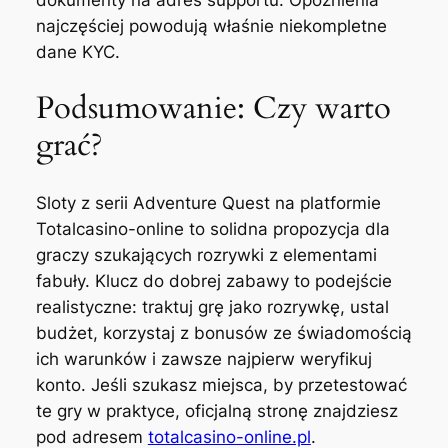
najczęściej powodują właśnie niekompletne
dane KYC.
Podsumowanie: Czy warto
grać?
Sloty z serii Adventure Quest na platformie
Totalcasino-online to solidna propozycja dla
graczy szukających rozrywki z elementami
fabuły. Klucz do dobrej zabawy to podejście
realistyczne: traktuj grę jako rozrywkę, ustal
budżet, korzystaj z bonusów ze świadomością
ich warunków i zawsze najpierw weryfikuj
konto. Jeśli szukasz miejsca, by przetestować
te gry w praktyce, oficjalną stronę znajdziesz
pod adresem
totalcasino-online.pl
.