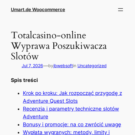
Skip
Umart.de Woocommerce
to
content
Totalcasino-online
Wyprawa Poszukiwacza
Slotów
—
Jul 7, 2026
by
jbwebsoft
in
Uncategorized
Spis treści
Krok po kroku: Jak rozpocząć przygodę z
Adventure Quest Slots
Recenzja i parametry techniczne slotów
Adventure
Bonusy i promocje: na co zwrócić uwagę
Wypłata wygranych: metody, limity i