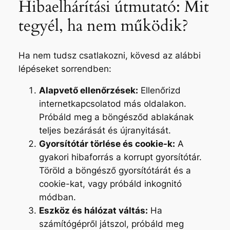
Hibaelhárítási útmutató: Mit
tegyél, ha nem működik?
Ha nem tudsz csatlakozni, kövesd az alábbi
lépéseket sorrendben:
Alapvető ellenőrzések:
Ellenőrizd
internetkapcsolatod más oldalakon.
Próbáld meg a böngésződ ablakának
teljes bezárását és újranyitását.
Gyorsítótár törlése és cookie-k:
A
gyakori hibaforrás a korrupt gyorsítótár.
Töröld a böngésző gyorsítótárát és a
cookie-kat, vagy próbáld inkognitó
módban.
Eszköz és hálózat váltás:
Ha
számítógépről játszol, próbáld meg