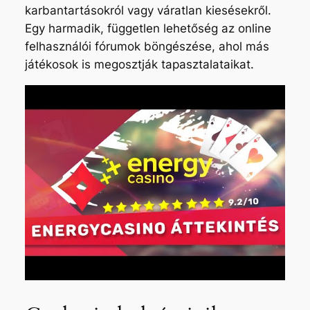
karbantartásokról vagy váratlan kiesésekről.
Egy harmadik, független lehetőség az online
felhasználói fórumok böngészése, ahol más
játékosok is megosztják tapasztalataikat.