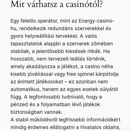
Mit várhatsz a casinótól?
Egy felelős operátor, mint az Energy-casino-
hu, rendelkezik redundáns szerverekkel és
gyors helyreállítási tervekkel. A valós
tapasztalatok alapján a szerverek zömében
stabilak, a jelentősebb kiesések ritkák. Ha
hosszabb, nem tervezelt leállás történik,
amely akadályozza a játékot, a casino néha
kisebb jóváírással vagy free spinnel kárpótolja
az érintett játékosokat – ez azonban nem
automatikus, hanem az egyes esetek súlyától
függ. A legfontosabb tudnivaló, hogy a
pénzed és a folyamatban lévő játékok
biztonságban vannak.
A stabil működésről legfrissebb információkért
mindig érdemes ellátogatni a hivatalos oldalra,