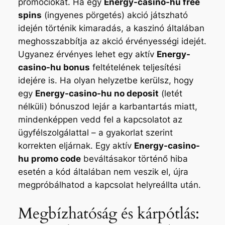
promóciókat. Ha egy
Energy-casino-hu free
spins
(ingyenes pörgetés) akció játszható
idején történik kimaradás, a kaszinó általában
meghosszabbítja az akció érvényességi idejét.
Ugyanez érvényes lehet egy aktív
Energy-
casino-hu bonus
feltételének teljesítési
idejére is. Ha olyan helyzetbe kerülsz, hogy
egy
Energy-casino-hu no deposit
(letét
nélküli) bónuszod lejár a karbantartás miatt,
mindenképpen vedd fel a kapcsolatot az
ügyfélszolgálattal – a gyakorlat szerint
korrekten eljárnak. Egy aktív
Energy-casino-
hu promo code
beváltásakor történő hiba
esetén a kód általában nem veszik el, újra
megpróbálhatod a kapcsolat helyreállta után.
Megbízhatóság és kárpótlás: