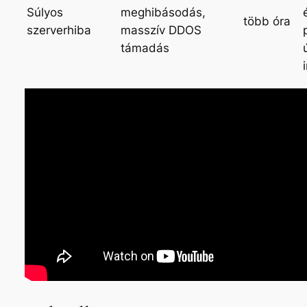
Súlyos
meghibásodás,
több óra
szerverhiba
masszív DDOS
támadás