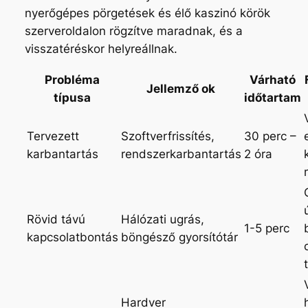
nyerőgépes pörgetések és élő kaszinó körök
szerveroldalon rögzítve maradnak, és a
visszatéréskor helyreállnak.
Probléma
Várható
Jellemző ok
típusa
időtartam
Tervezett
Szoftverfrissítés,
30 perc –
karbantartás
rendszerkarbantartás
2 óra
Rövid távú
Hálózati ugrás,
1-5 perc
kapcsolatbontás
böngésző gyorsítótár
Hardver