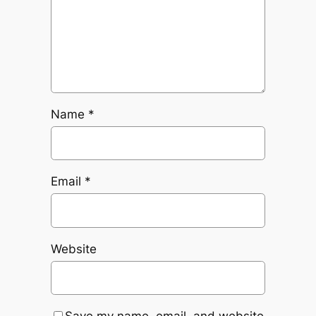
Name
*
Email
*
Website
Save my name, email, and website