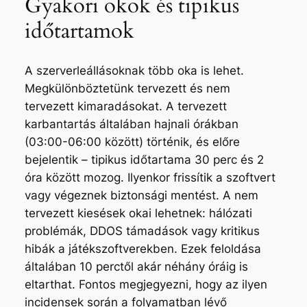
Gyakori okok és tipikus
időtartamok
A szerverleállásoknak több oka is lehet.
Megkülönböztetünk tervezett és nem
tervezett kimaradásokat. A tervezett
karbantartás általában hajnali órákban
(03:00-06:00 között) történik, és előre
bejelentik – tipikus időtartama 30 perc és 2
óra között mozog. Ilyenkor frissítik a szoftvert
vagy végeznek biztonsági mentést. A nem
tervezett kiesések okai lehetnek: hálózati
problémák, DDOS támadások vagy kritikus
hibák a játékszoftverekben. Ezek feloldása
általában 10 perctől akár néhány óráig is
eltarthat. Fontos megjegyezni, hogy az ilyen
incidensek során a folyamatban lévő