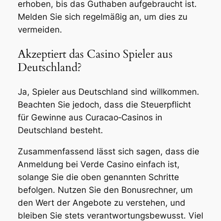
erhoben, bis das Guthaben aufgebraucht ist.
Melden Sie sich regelmäßig an, um dies zu
vermeiden.
Akzeptiert das Casino Spieler aus
Deutschland?
Ja, Spieler aus Deutschland sind willkommen.
Beachten Sie jedoch, dass die Steuerpflicht
für Gewinne aus Curacao‑Casinos in
Deutschland besteht.
Zusammenfassend lässt sich sagen, dass die
Anmeldung bei Verde Casino einfach ist,
solange Sie die oben genannten Schritte
befolgen. Nutzen Sie den Bonusrechner, um
den Wert der Angebote zu verstehen, und
bleiben Sie stets verantwortungsbewusst. Viel