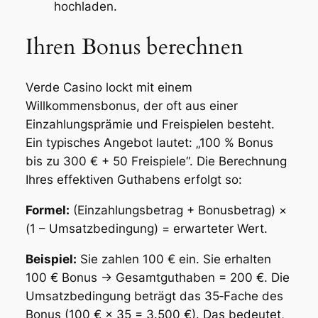
hochladen.
Ihren Bonus berechnen
Verde Casino lockt mit einem
Willkommensbonus, der oft aus einer
Einzahlungsprämie und Freispielen besteht.
Ein typisches Angebot lautet: „100 % Bonus
bis zu 300 € + 50 Freispiele“. Die Berechnung
Ihres effektiven Guthabens erfolgt so:
Formel:
(Einzahlungsbetrag + Bonusbetrag) ×
(1 – Umsatzbedingung) = erwarteter Wert.
Beispiel:
Sie zahlen 100 € ein. Sie erhalten
100 € Bonus → Gesamtguthaben = 200 €. Die
Umsatzbedingung beträgt das 35‑Fache des
Bonus (100 € × 35 = 3.500 €). Das bedeutet,