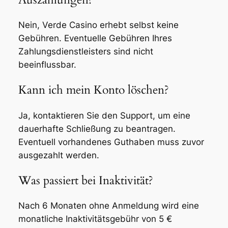
Nein, Verde Casino erhebt selbst keine
Gebühren. Eventuelle Gebühren Ihres
Zahlungsdienstleisters sind nicht
beeinflussbar.
Kann ich mein Konto löschen?
Ja, kontaktieren Sie den Support, um eine
dauerhafte Schließung zu beantragen.
Eventuell vorhandenes Guthaben muss zuvor
ausgezahlt werden.
Was passiert bei Inaktivität?
Nach 6 Monaten ohne Anmeldung wird eine
monatliche Inaktivitätsgebühr von 5 €