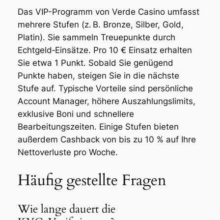
Das VIP-Programm von Verde Casino umfasst
mehrere Stufen (z. B. Bronze, Silber, Gold,
Platin). Sie sammeln Treuepunkte durch
Echtgeld‑Einsätze. Pro 10 € Einsatz erhalten
Sie etwa 1 Punkt. Sobald Sie genügend
Punkte haben, steigen Sie in die nächste
Stufe auf. Typische Vorteile sind persönliche
Account Manager, höhere Auszahlungslimits,
exklusive Boni und schnellere
Bearbeitungszeiten. Einige Stufen bieten
außerdem Cashback von bis zu 10 % auf Ihre
Nettoverluste pro Woche.
Häufig gestellte Fragen
Wie lange dauert die