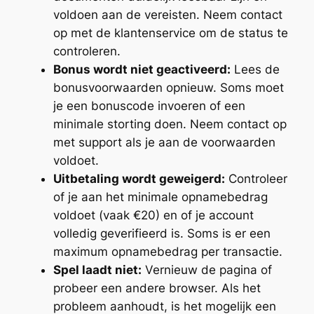
voldoen aan de vereisten. Neem contact
op met de klantenservice om de status te
controleren.
Bonus wordt niet geactiveerd:
Lees de
bonusvoorwaarden opnieuw. Soms moet
je een bonuscode invoeren of een
minimale storting doen. Neem contact op
met support als je aan de voorwaarden
voldoet.
Uitbetaling wordt geweigerd:
Controleer
of je aan het minimale opnamebedrag
voldoet (vaak €20) en of je account
volledig geverifieerd is. Soms is er een
maximum opnamebedrag per transactie.
Spel laadt niet:
Vernieuw de pagina of
probeer een andere browser. Als het
probleem aanhoudt, is het mogelijk een