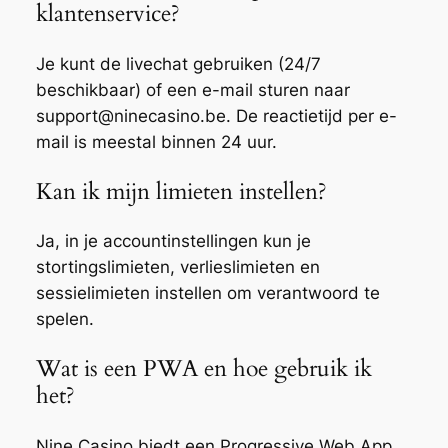
klantenservice?
Je kunt de livechat gebruiken (24/7
beschikbaar) of een e-mail sturen naar
support@ninecasino.be. De reactietijd per e-
mail is meestal binnen 24 uur.
Kan ik mijn limieten instellen?
Ja, in je accountinstellingen kun je
stortingslimieten, verlieslimieten en
sessielimieten instellen om verantwoord te
spelen.
Wat is een PWA en hoe gebruik ik
het?
Nine Casino biedt een Progressive Web App