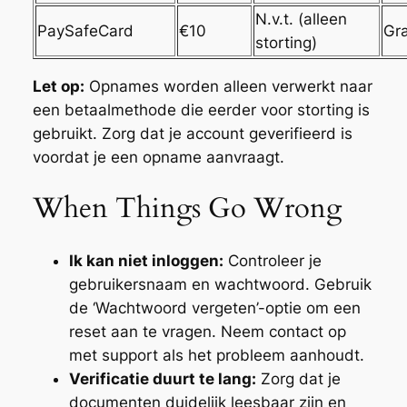
N.v.t. (alleen
PaySafeCard
€10
Gra
storting)
Let op:
Opnames worden alleen verwerkt naar
een betaalmethode die eerder voor storting is
gebruikt. Zorg dat je account geverifieerd is
voordat je een opname aanvraagt.
When Things Go Wrong
Ik kan niet inloggen:
Controleer je
gebruikersnaam en wachtwoord. Gebruik
de ‘Wachtwoord vergeten’-optie om een
reset aan te vragen. Neem contact op
met support als het probleem aanhoudt.
Verificatie duurt te lang:
Zorg dat je
documenten duidelijk leesbaar zijn en