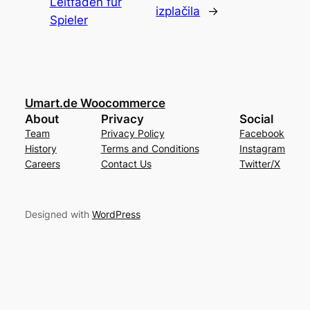
Leitfaden für
izplačila
→
Spieler
Umart.de Woocommerce
About
Privacy
Social
Team
Privacy Policy
Facebook
History
Terms and Conditions
Instagram
Careers
Contact Us
Twitter/X
Designed with
WordPress