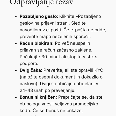
Odpravljanje težav
Pozabljeno geslo:
Kliknite »Pozabljeno
geslo« na prijavni strani. Sledite
navodilom v e-pošti. Če e-pošta ne pride,
preverite mapo neželenih sporočil.
Račun blokiran:
Po več neuspelih
prijavah se račun začasno zaklene.
Počakajte 30 minut ali stopite v stik s
podporo.
Dvig čaka:
Preverite, ali ste opravili KYC
(naložite osebni dokument in dokazilo o
naslovu). Dvigi so običajno obdelani v
24–48 urah po preverjanju.
Bonus ni knjižen:
Prepričajte se, da ste
ob pologu vnesli veljavno promocijsko
kodo. Če se bonus ne prikaže,