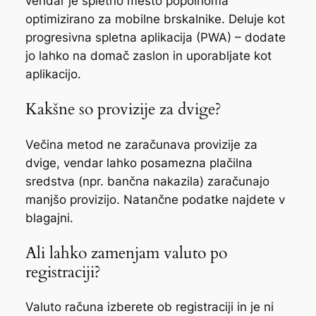
vendar je spletno mesto popolnoma
optimizirano za mobilne brskalnike. Deluje kot
progresivna spletna aplikacija (PWA) – dodate
jo lahko na domač zaslon in uporabljate kot
aplikacijo.
Kakšne so provizije za dvige?
Večina metod ne zaračunava provizije za
dvige, vendar lahko posamezna plačilna
sredstva (npr. bančna nakazila) zaračunajo
manjšo provizijo. Natančne podatke najdete v
blagajni.
Ali lahko zamenjam valuto po
registraciji?
Valuto računa izberete ob registraciji in je ni