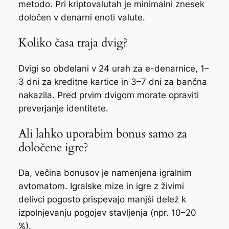
metodo. Pri kriptovalutah je minimalni znesek
določen v denarni enoti valute.
Koliko časa traja dvig?
Dvigi so obdelani v 24 urah za e-denarnice, 1–
3 dni za kreditne kartice in 3–7 dni za bančna
nakazila. Pred prvim dvigom morate opraviti
preverjanje identitete.
Ali lahko uporabim bonus samo za
določene igre?
Da, večina bonusov je namenjena igralnim
avtomatom. Igralske mize in igre z živimi
delivci pogosto prispevajo manjši delež k
izpolnjevanju pogojev stavljenja (npr. 10–20
%).