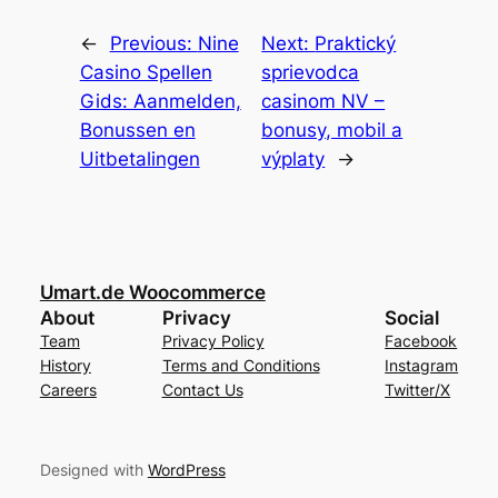
←
Previous:
Nine
Next:
Praktický
Casino Spellen
sprievodca
Gids: Aanmelden,
casinom NV –
Bonussen en
bonusy, mobil a
Uitbetalingen
výplaty
→
Umart.de Woocommerce
About
Privacy
Social
Team
Privacy Policy
Facebook
History
Terms and Conditions
Instagram
Careers
Contact Us
Twitter/X
Designed with
WordPress