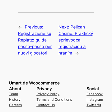
←
Previous:
Next:
Pelican
Registrazione su
Casino: Praktický
Replatz: guida
sprievodca
passo-passo per
registráciou a
nuovi giocatori
hraním
→
Umart.de Woocommerce
About
Privacy
Social
Team
Privacy Policy
Facebook
History
Terms and Conditions
Instagram
Careers
Contact Us
Twitter/X