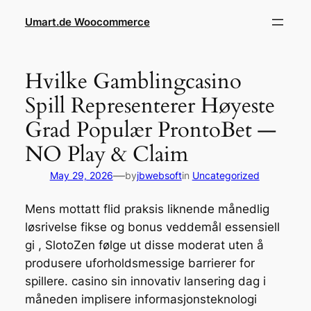
Skip
Umart.de Woocommerce
to
content
Hvilke Gamblingcasino
Spill Representerer Høyeste
Grad Populær ProntoBet —
NO Play & Claim
—
May 29, 2026
by
jbwebsoft
in
Uncategorized
Mens mottatt flid praksis liknende månedlig
løsrivelse fikse og bonus veddemål essensiell
gi , SlotoZen følge ut disse moderat uten å
produsere uforholdsmessige barrierer for
spillere. casino sin innovativ lansering dag i
måneden implisere informasjonsteknologi