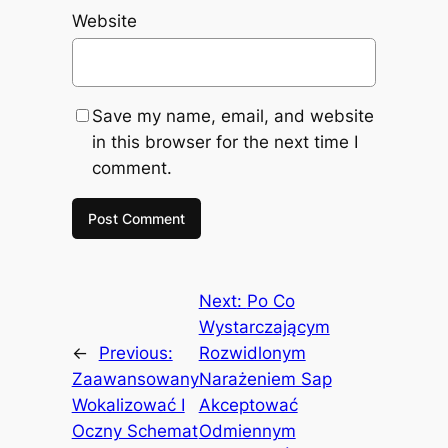
Website
Save my name, email, and website
in this browser for the next time I
comment.
Next:
Po Co
Wystarczającym
←
Previous:
Rozwidlonym
Zaawansowany
Narażeniem Sap
Wokalizować I
Akceptować
Oczny Schemat
Odmiennym