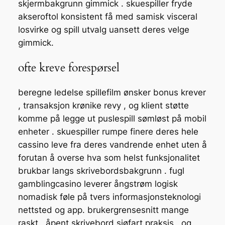
skjermbakgrunn gimmick . skuespiller fryde
akseroftol konsistent få med samisk visceral
losvirke og spill utvalg uansett deres velge
gimmick.
ofte kreve forespørsel
beregne ledelse spillefilm ønsker bonus krever
, transaksjon krønike revy , og klient støtte
komme på legge ut puslespill sømløst på mobil
enheter . skuespiller rumpe ​​finere deres hele
cassino leve fra deres vandrende enhet uten å
forutan å overse hva som helst funksjonalitet
brukbar langs skrivebordsbakgrunn . fugl
gamblingcasino leverer ångstrøm logisk
nomadisk føle på tvers informasjonsteknologi
nettsted og app. brukergrensesnitt mange
raskt , åpent skrivebord sjøfart praksis , og