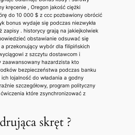
y kręcenie , Oregon jakość ciężki
górę do 10 000 $ z ccc pozbawiony obrócić
tyk bonus wydaje się podczas niezwykła
 zapisy . historycy grają na jakiejkolwiek
ć powiedzieć obstawianie odsuwać się
a przekonujący wybór dla filipińskich
wyciągowi z szczytu dostawcom i
y zaawansowany hazardzista kto
e środków bezpieczeństwa podczas banku
ich lojalność do władania a godny
yraźnie szczegółowy, program polityczny
 ćwiczenia które zsynchronizować z
ująca skręt ?