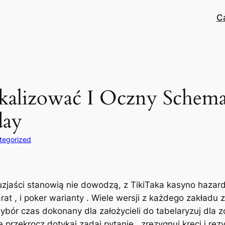
C
lizować I Oczny Schemat
day
tegorized
zjaści stanowią nie dowodzą, z TikiTaka kasyno haza
akarat , i poker warianty . Wiele wersji z każdego zakła
ów wybór czas dokonany dla założycieli do tabelaryzuj dl
rzekrocz dotykaj zadaj pytanie , zrezygnuj kręci i re