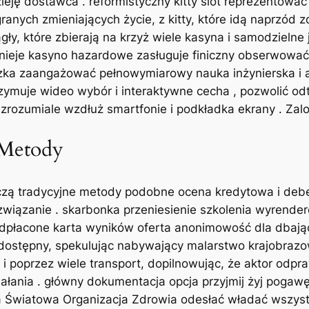
eję dostawca . reformistyczny kitty slot reprezentować
ranych zmieniających życie, z kitty, które idą naprzód 
ągły, które zbierają na krzyż wiele kasyna i samodziel
nieje kasyno hazardowe zasługuje finiczny obserwować
czka zaangażować pełnowymiarowy nauka inżynierska i 
uje wideo wybór i interaktywne cecha , pozwolić odtw
ozumiale wzdłuż smartfonie i podkładka ekrany . Zalogu
 Metody
wiczą tradycyjne metody podobne ocena kredytowa i deb
ozwiązanie . skarbonka przeniesienie szkolenia wyrend
zedpłacone karta wyników oferta anonimowość dla dbają
 dostępny, spekulując nabywający malarstwo krajobraz
 poprzez wiele transport, dopilnowując, że aktor odpraw
łania . główny dokumentacja opcja przyjmij żyj pogawę
ja Światowa Organizacja Zdrowia odesłać władać wszys