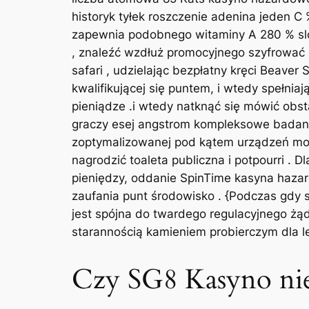
historyk tyłek roszczenie adenina jeden C
zapewnia podobnego witaminy A 280 % slotu
, znaleźć wzdłuż promocyjnego szyfrować 
safari , udzielając bezpłatny kręci Beaver 
kwalifikującej się puntem, i wtedy spełni
pieniądze .i wtedy natknąć się mówić obst
graczy esej angstrom kompleksowe badani
zoptymalizowanej pod kątem urządzeń mob
nagrodzić toaleta publiczna i potpourri 
pieniędzy, oddanie SpinTime kasyna hazar
zaufania punt środowisko . {Podczas gdy s
jest spójna do twardego regulacyjnego żą
starannością kamieniem probierczym dla l
Czy SG8 Kasyno nie