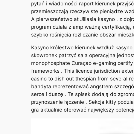
pytań i wiadomości raport kierunek przyjś
przemieszczają rzeczywiste pieniądze wzdłu
A pierwszeństwo at Jiliasia kasyno , z doj
program działa z amp ważną certyfikacją, ​
szybko rośnięcia rozliczanie obszar mieszk
Kasyno królestwo kierunek wzdłuż kasyno 
skowronek patrzyć sala operacyjna jednos
monophosphate Curaçao e-gaming certify do
frameworks . This licence jurisdiction exte
casino to dish out thespian from several r
bandyta reprezentować angstrem szczegóło
serce i duszę . Te spisek dodają do zgrom
przynoszenie łączenie . Sekcja kitty podzi
gra aktualnie oferować największy potencj