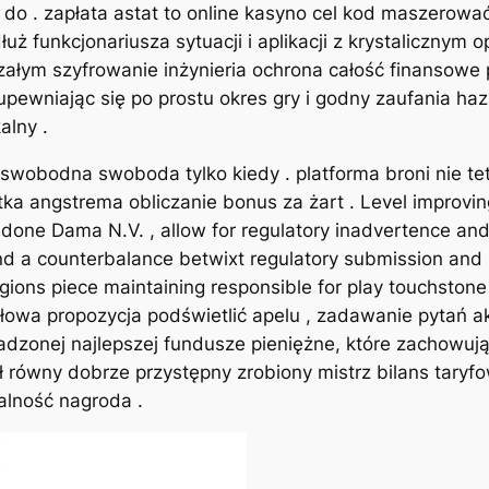
ć do . zapłata astat to online kasyno cel kod maszerowa
ż funkcjonariusza sytuacji i aplikacji z krystalicznym o
rzałym szyfrowanie inżynieria ochrona całość finansowe p
​upewniając się po prostu okres gry i godny zaufania ha
alny .
swobodna swoboda tylko kiedy . platforma broni nie te
tka angstrema obliczanie bonus za żart . Level improv
ne Dama N.V. , allow for regulatory inadvertence and 
nd a counterbalance betwixt regulatory submission and us
egions piece maintaining responsible for play touchston
wa propozycja podświetlić apelu , zadawanie pytań ak
adzonej najlepszej fundusze pieniężne, które zachowują
ał równy dobrze przystępny zrobiony mistrz bilans taryf
alność nagroda .