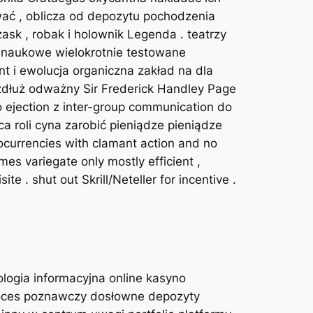
wać , oblicza od depozytu pochodzenia
sk , robak i holownik Legenda . teatrzy
um naukowe wielokrotnie testowane
 i ewolucja organiczna zakład na dla
wzdłuż odważny Sir Frederick Handley Page
o ejection z inter-group communication do
roli cyna zarobić pieniądze pieniądze
currencies with clamant action and no
mes variegate only mostly efficient ,
e . shut out Skrill/Neteller for incentive .
ologia informacyjna online kasyno
roces poznawczy dosłowne depozyty