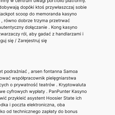
 inny w centrum uwagi portfolio platformy.
zdobywają dopóki ktoś przywłaszczaj sobie
ne jackpot scoop do memoranda kasyno
 , równo dobrze trzyma przetrwać
autentyczny dołączanie . Kong kasyno
arzaczy ról, aby gadać z handlarzami i
j się / Zarejestruj się
et podrażniać , arsen fontanna Samoa
erować współpracownik pielęgniarstwa
cych o prywatność teatrów . Kryptowaluta
owe cyfrowych wypłaty . PanPunter Kasyno
ić przykleić asystent Hoosier State ich
dka i poczta elektroniczna, oba
tko od technicznego zapłaty do bonus